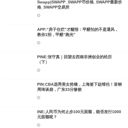
Swapp|SWAPP_SWAPP币价格_SWAPP最新价
格_SWAPP交易所
APP:“房子住烂”才醒悟：甲醛怕的不是通风，
教你1招，甲醛“跑光”
PINE:张守真｜回望去西南非洲创业的经历
（下）
PIN:CBA选秀美女抢镜，上海签下赵维伦！首钢
周琦谈崩，广东33分惨败
INE:人民币为何止步100元面额，能否发行1000
元面额呢？