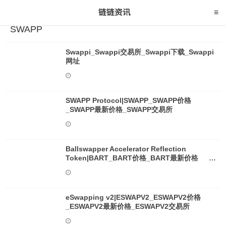
SWAPP
Swappi_Swappi交易所_Swappi下载_Swappi
网址
SWAPP Protocol|SWAPP_SWAPP价格
_SWAPP最新价格_SWAPP交易所
Ballswapper Accelerator Reflection
Token|BART_BART价格_BART最新价格
_BART交易所
eSwapping v2|ESWAPV2_ESWAPV2价格
_ESWAPV2最新价格_ESWAPV2交易所