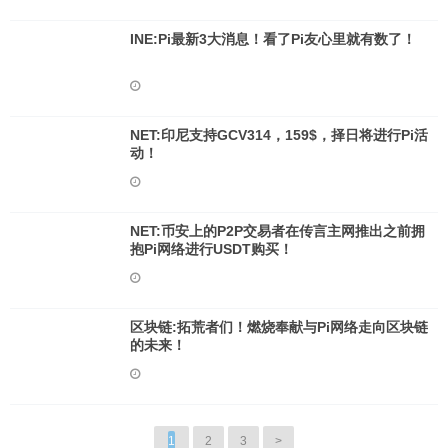
INE:Pi最新3大消息！看了Pi友心里就有数了！
NET:印尼支持GCV314，159$，择日将进行Pi活
动！
NET:币安上的P2P交易者在传言主网推出之前拥
抱Pi网络进行USDT购买！
区块链:拓荒者们！燃烧奉献与Pi网络走向区块链
的未来！
1
2
3
>