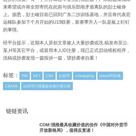
来希望或许将全部寄托在此前与俱乐部闹矛盾离队的彭士峻身
上。据悉，彭士峻目前已回到广东二沙训练基地，并且将代表宏
远梯队参加下个月开始的U19联赛，新赛季升入一队是板上钉钉
的事情。
经平台提示，近期本人原创文章被人大量抄袭或洗.稿发布至公.
某,H等其它平台，或冒用本人ID注册，现已正式启动维权程序，
洗稿或抄袭发现一篇投诉一篇，望抄袭者自重！
标签：
PIN
NET
CBA
比特币
eSwapping
planet币价格
CBANK
比特币行情最新价格行情分析
链链资讯
COM:强推最具收藏价值的佳作《中国对外货币
开放新格局》，值得反复读！