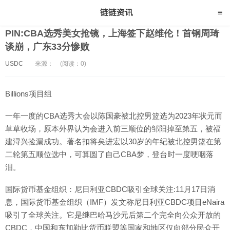
PIN:CBA选秀美女抢镜，上海签下赵维伦！首钢周琦
谈崩，广东33分惨败
USDC
来源：
(阅读：0)
Billions项目组
一年一度的CBA选秀大会以陈国豪被北控男篮选为2023年状元而
草草收场，原本外界认为会进入前三顺位的邹阳掉至第五，被福
建浔兴捡漏成功。著名扣将矣进宏以30岁的年纪被北控男篮在第
二轮第五顺位选中，可算圆了自己CBA梦，登台时一度哽咽落
泪。
国际货币基金组织：尼日利亚CBDC吸引全球关注:11月17日消
息，国际货币基金组织（IMF）发文称尼日利亚CBDC项目eNaira
吸引了全球关注。它是继巴哈马沙元后第二个完全向公众开放的
CBDC，中国和东加勒比货币联盟等国家和地区仅向部分民众开