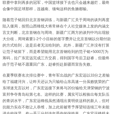
联赛中拿到再多的冠军，中国篮球接下去也只会越来越烂，最终
会像中国足球那样，连越南、缅甸这样的鱼腩都输。
随着范子铭回归北京首钢训练，与新疆广汇关于周琦的谈判再度
陷入僵局，按照山西锋线大将常林在个人社交媒体上发的内涵文
言文判断，北京首钢在与周琦、新疆广汇两方的谈判中均出现较
大分歧，周琦索要1-2个小目标的签字费并让北京首钢以分期付款
的方式给到，这是后者无法给到的。此外，新疆广汇并没有打算
让范子铭留下，而是希望能用北京首钢给到的范子铭+5000万为
筹码，拉广东宏远完成三方交易，得到国字号后卫赵睿，但最终
由于范子铭不愿重回广东，赵睿拒赴新疆而宣告失败。
在夏季联赛名次排位赛中，青年军出战的广东宏远以33分之差输
给了福建浔兴，让昨天还认为只输给山东高速一分虽败犹荣的广
东球迷无言以对，广东宏远接下来将与20分输给天津荣钢的宁波
富邦争夺青岛站第七名。这样的比赛，属实可以检验出每支队伍
的青训水平，广东宏远锋线虽然涌现出黄明依这样的新人，但对
抗能力实在不敢让人恭维，加上此前被寄予厚望却连续三年未能
进步的张昊、有一手三分却连年受伤的张皓嘉，广东宏远锋线未