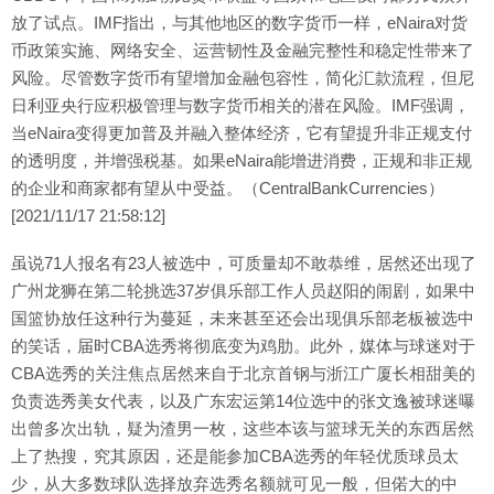
放了试点。IMF指出，与其他地区的数字货币一样，eNaira对货
币政策实施、网络安全、运营韧性及金融完整性和稳定性带来了
风险。尽管数字货币有望增加金融包容性，简化汇款流程，但尼
日利亚央行应积极管理与数字货币相关的潜在风险。IMF强调，
当eNaira变得更加普及并融入整体经济，它有望提升非正规支付
的透明度，并增强税基。如果eNaira能增进消费，正规和非正规
的企业和商家都有望从中受益。（CentralBankCurrencies）
[2021/11/17 21:58:12]
虽说71人报名有23人被选中，可质量却不敢恭维，居然还出现了
广州龙狮在第二轮挑选37岁俱乐部工作人员赵阳的闹剧，如果中
国篮协放任这种行为蔓延，未来甚至还会出现俱乐部老板被选中
的笑话，届时CBA选秀将彻底变为鸡肋。此外，媒体与球迷对于
CBA选秀的关注焦点居然来自于北京首钢与浙江广厦长相甜美的
负责选秀美女代表，以及广东宏运第14位选中的张文逸被球迷曝
出曾多次出轨，疑为渣男一枚，这些本该与篮球无关的东西居然
上了热搜，究其原因，还是能参加CBA选秀的年轻优质球员太
少，从大多数球队选择放弃选秀名额就可见一般，但偌大的中