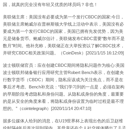
国，就真的完全没有年轻又优质的球员吗？非也！
美联储主席：美国没有必要成为第一个发行CBDC的国家:今日，
美联储主席鲍威尔在普林斯顿大学线上活动中表示，美国没有必
要成为第一个发行CBDC的国家，美国已拥有先发优势，因为美
元是储备货币。鲍威尔估计，美联储发布CBDC需要“数年而不是
数月”时间。他补充称，美联储正在大举投资以了解CBDC技术，
并研究CBDC相关政策问题。（CoinDesk）[2021/1/15 16:12:09]
波士顿联储官员：应在创建CBDC期间将隐私问题作为核心:美国
波士顿联邦储备银行应用研究主管Robert Bench表示，在创建央
行数字货币（CBDC）期间，隐私应该成为关注焦点，而不是在
事后才考虑。Bench补充说：“我们学习到的一点是，必须在架构
的早期阶段考虑隐私和身份问题。从隐私或身份的角度，最重要
的是从安全的角度来看，将隐私或身份设置为临时过程是最不理
想的。”（cointelegraph）[2020/11/14 20:47:10]
据多位媒体人给到的消息，在U19世界杯上表现出色的后卫赵维
伦时隔4年后首次回到国内，其母亲还在个人社交媒体晒出了儿子