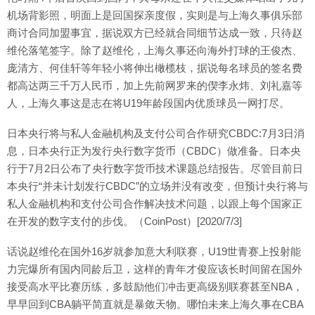
机场背影照，明面上是回国探亲度假，实则是与上海久事俱乐部
商讨合同加盟事宜，据说双方已经就合同细节达成一致，只待赵
维伦落笔签字。除了赵维伦，上海久事还向海外打球的王俊杰、
庞清方、何佳轩等年轻小将伸出橄榄枝，据说每名球员的签名费
都高达两三千万人民币，加上先前网罗来的偰李永炜、刘礼嘉等
人，上海久事这是志在将U19年龄段国内优质球员一网打尽。
日本央行将与私人金融机构及支付公司合作研究CBDC:7月3日消
息，日本央行正为发行央行数字货币（CBDC）做准备。日本央
行于7月2日公布了央行数字货币技术课题总结报告。尽管目前日
本央行“并未计划发行CBDC”的立场并没有改变，但预计央行将与
私人金融机构和支付公司合作解决技术问题，以跟上每个国家正
在开发的数字支付的步伐。（CoinPost）[2020/7/3]
话说赵维伦在国外16岁就参加意大利联赛，U19世青赛上投射能
力完爆所有国内同龄后卫，这样的青年才俊应该长时间留在国外
接受高水平比赛历练，多鼓励他们冲击更高级别联赛甚至NBA，
早早回到CBA躺平简直就是暴敛天物。哪怕未来上海久事在CBA