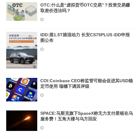
OTC:什么是“虚拟货币OTC交易”？投资交易赚
取差价违法吗？
IDD:搭1.5T插混动力 长安CS75PLUS iDD申报
图公布
COI:Coinbase CEO称监管可能会促进其USD稳
定币使用 瑞穗下调其评级
SPACE:马斯克旗下SpaceX称无力支付星链在乌
服务费！五角大楼与乌方回应