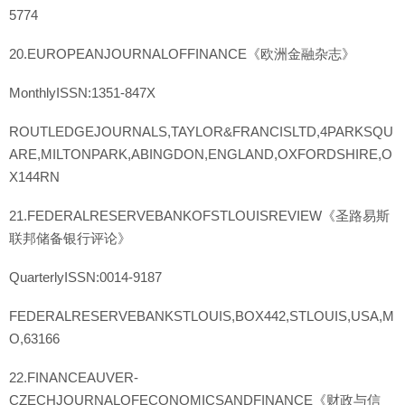
5774
20.EUROPEANJOURNALOFFINANCE《欧洲金融杂志》
MonthlyISSN:1351-847X
ROUTLEDGEJOURNALS,TAYLOR&FRANCISLTD,4PARKSQU
ARE,MILTONPARK,ABINGDON,ENGLAND,OXFORDSHIRE,O
X144RN
21.FEDERALRESERVEBANKOFSTLOUISREVIEW《圣路易斯
联邦储备银行评论》
QuarterlyISSN:0014-9187
FEDERALRESERVEBANKSTLOUIS,BOX442,STLOUIS,USA,M
O,63166
22.FINANCEAUVER-
CZECHJOURNALOFECONOMICSANDFINANCE《财政与信