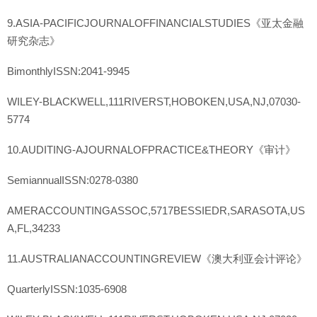
9.ASIA-PACIFICJOURNALOFFINANCIALSTUDIES《亚太金融
研究杂志》
BimonthlyISSN:2041-9945
WILEY-BLACKWELL,111RIVERST,HOBOKEN,USA,NJ,07030-
5774
10.AUDITING-AJOURNALOFPRACTICE&THEORY《审计》
SemiannualISSN:0278-0380
AMERACCOUNTINGASSOC,5717BESSIEDR,SARASOTA,US
A,FL,34233
11.AUSTRALIANACCOUNTINGREVIEW《澳大利亚会计评论》
QuarterlyISSN:1035-6908