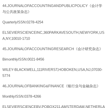
44.JOURNALOFACCOUNTINGANDPUBLICPOLICY《会计学
与公共政策杂志》
QuarterlyISSN:0278-4254
ELSEVIERSCIENCEINC,360PARKAVESOUTH,NEWYORK,US
A,NY,10010-1710
45.JOURNALOFACCOUNTINGRESEARCH《会计研究杂志》
BimonthlyISSN:0021-8456
WILEY-BLACKWELL,111RIVERST,HOBOKEN,USA,NJ,07030-
5774
46.JOURNALOFBANKING&FINANCE《银行业与金融杂志》
MonthlyISSN:0378-4266
ELSEVIERSCIENCEBV,POBOX211,AMSTERDAM,NETHERLA