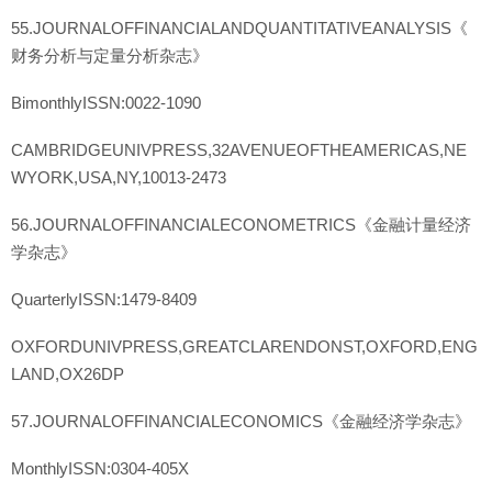
55.JOURNALOFFINANCIALANDQUANTITATIVEANALYSIS《
财务分析与定量分析杂志》
BimonthlyISSN:0022-1090
CAMBRIDGEUNIVPRESS,32AVENUEOFTHEAMERICAS,NE
WYORK,USA,NY,10013-2473
56.JOURNALOFFINANCIALECONOMETRICS《金融计量经济
学杂志》
QuarterlyISSN:1479-8409
OXFORDUNIVPRESS,GREATCLARENDONST,OXFORD,ENG
LAND,OX26DP
57.JOURNALOFFINANCIALECONOMICS《金融经济学杂志》
MonthlyISSN:0304-405X