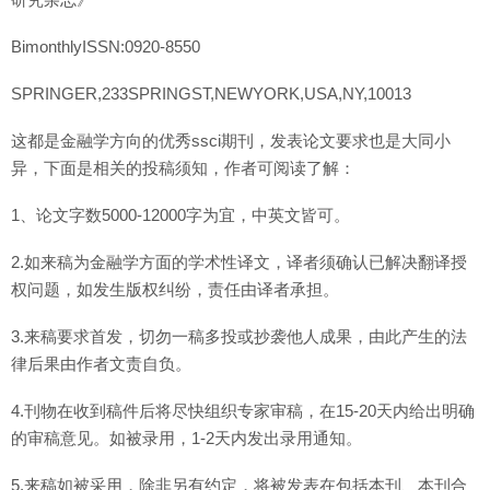
BimonthlyISSN:0920-8550
SPRINGER,233SPRINGST,NEWYORK,USA,NY,10013
这都是金融学方向的优秀ssci期刊，发表论文要求也是大同小
异，下面是相关的投稿须知，作者可阅读了解：
1、论文字数5000-12000字为宜，中英文皆可。
2.如来稿为金融学方面的学术性译文，译者须确认已解决翻译授
权问题，如发生版权纠纷，责任由译者承担。
3.来稿要求首发，切勿一稿多投或抄袭他人成果，由此产生的法
律后果由作者文责自负。
4.刊物在收到稿件后将尽快组织专家审稿，在15-20天内给出明确
的审稿意见。如被录用，1-2天内发出录用通知。
5.来稿如被采用，除非另有约定，将被发表在包括本刊、本刊合