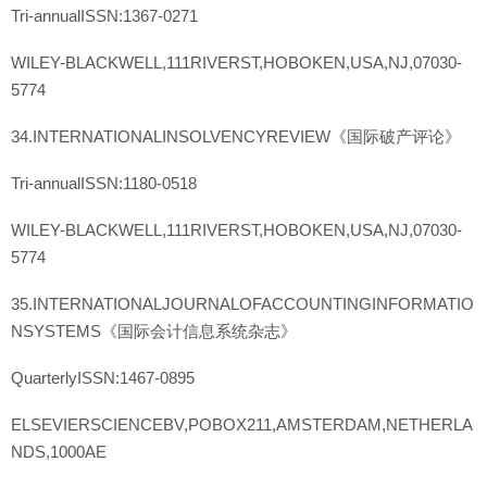
Tri-annualISSN:1367-0271
WILEY-BLACKWELL,111RIVERST,HOBOKEN,USA,NJ,07030-
5774
34.INTERNATIONALINSOLVENCYREVIEW《国际破产评论》
Tri-annualISSN:1180-0518
WILEY-BLACKWELL,111RIVERST,HOBOKEN,USA,NJ,07030-
5774
35.INTERNATIONALJOURNALOFACCOUNTINGINFORMATIO
NSYSTEMS《国际会计信息系统杂志》
QuarterlyISSN:1467-0895
ELSEVIERSCIENCEBV,POBOX211,AMSTERDAM,NETHERLA
NDS,1000AE