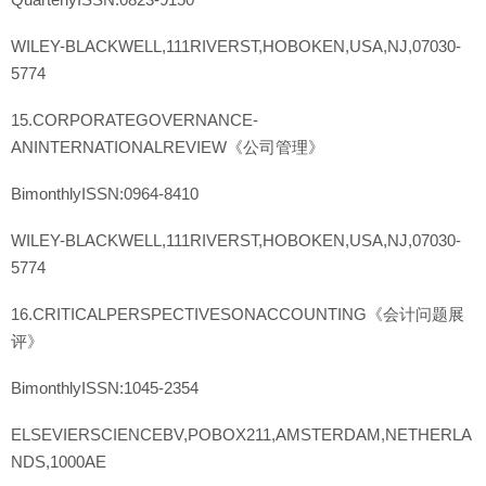
WILEY-BLACKWELL,111RIVERST,HOBOKEN,USA,NJ,07030-
5774
15.CORPORATEGOVERNANCE-
ANINTERNATIONALREVIEW《公司管理》
BimonthlyISSN:0964-8410
WILEY-BLACKWELL,111RIVERST,HOBOKEN,USA,NJ,07030-
5774
16.CRITICALPERSPECTIVESONACCOUNTING《会计问题展
评》
BimonthlyISSN:1045-2354
ELSEVIERSCIENCEBV,POBOX211,AMSTERDAM,NETHERLA
NDS,1000AE