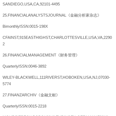
SANDIEGO,USA,CA,92101-4495
25.FINANCIALANALYSTSJOURNAL《金融分析家杂志》
BimonthlyISSN:0015-198X
CFAINST,915EASTHIGHST,CHARLOTTESVILLE,USA,VA,2290
2
26.FINANCIALMANAGEMENT《财务管理》
QuarterlyISSN:0046-3892
WILEY-BLACKWELL,111RIVERST,HOBOKEN,USA,NJ,07030-
5774
27.FINANZARCHIV《金融文献》
QuarterlyISSN:0015-2218