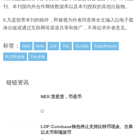
刊、本刊国内外合作网络数据库以及本刊授权的其他出版物。
6.凡是投寄本刊的稿件，即被视为作者同意将全文编入以电子载
体出版或通过互联网等渠道共享和推广，不再征求作者意见。
标签：
AND
NAN
LOF
THL
OLAND
Toast.finance
FLOFE价格
THL价格
链链资讯
NEX:货是货，币是币
LOF:Coinbase钱包停止支持比特币现金、古典
以太币和瑞波币