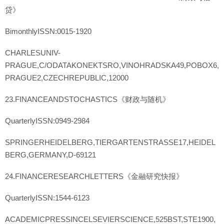
贷》
BimonthlyISSN:0015-1920
CHARLESUNIV-
PRAGUE,C/ODATAKONEKTSRO,VINOHRADSKA49,POBOX6,
PRAGUE2,CZECHREPUBLIC,12000
23.FINANCEANDSTOCHASTICS《财政与随机》
QuarterlyISSN:0949-2984
SPRINGERHEIDELBERG,TIERGARTENSTRASSE17,HEIDEL
BERG,GERMANY,D-69121
24.FINANCERESEARCHLETTERS《金融研究快报》
QuarterlyISSN:1544-6123
ACADEMICPRESSINCELSEVIERSCIENCE,525BST,STE1900,