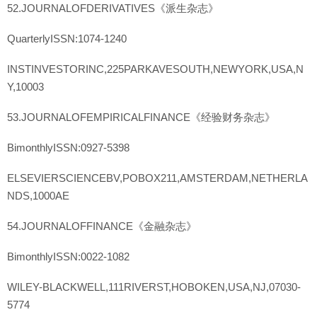
52.JOURNALOFDERIVATIVES《派生杂志》
QuarterlyISSN:1074-1240
INSTINVESTORINC,225PARKAVESOUTH,NEWYORK,USA,N
Y,10003
53.JOURNALOFEMPIRICALFINANCE《经验财务杂志》
BimonthlyISSN:0927-5398
ELSEVIERSCIENCEBV,POBOX211,AMSTERDAM,NETHERLA
NDS,1000AE
54.JOURNALOFFINANCE《金融杂志》
BimonthlyISSN:0022-1082
WILEY-BLACKWELL,111RIVERST,HOBOKEN,USA,NJ,07030-
5774