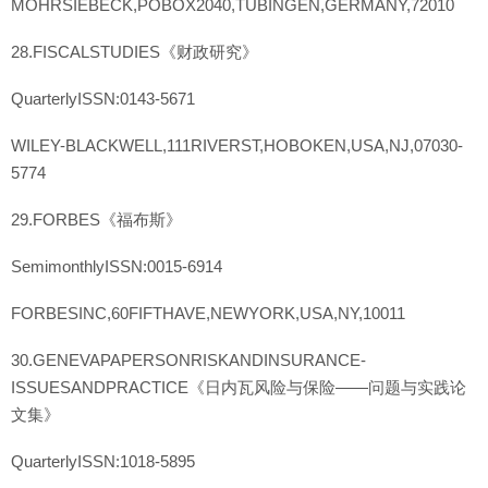
MOHRSIEBECK,POBOX2040,TUBINGEN,GERMANY,72010
28.FISCALSTUDIES《财政研究》
QuarterlyISSN:0143-5671
WILEY-BLACKWELL,111RIVERST,HOBOKEN,USA,NJ,07030-
5774
29.FORBES《福布斯》
SemimonthlyISSN:0015-6914
FORBESINC,60FIFTHAVE,NEWYORK,USA,NY,10011
30.GENEVAPAPERSONRISKANDINSURANCE-
ISSUESANDPRACTICE《日内瓦风险与保险——问题与实践论
文集》
QuarterlyISSN:1018-5895