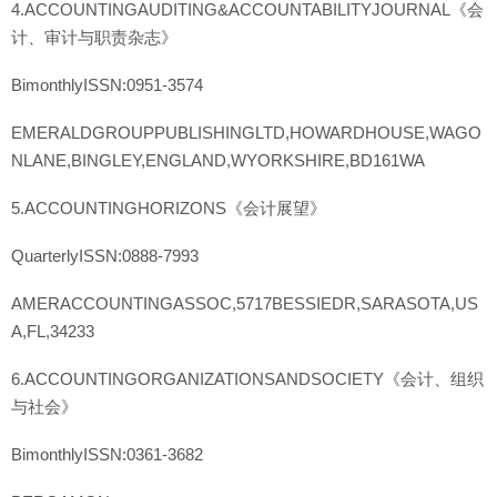
4.ACCOUNTINGAUDITING&ACCOUNTABILITYJOURNAL《会
计、审计与职责杂志》
BimonthlyISSN:0951-3574
EMERALDGROUPPUBLISHINGLTD,HOWARDHOUSE,WAGO
NLANE,BINGLEY,ENGLAND,WYORKSHIRE,BD161WA
5.ACCOUNTINGHORIZONS《会计展望》
QuarterlyISSN:0888-7993
AMERACCOUNTINGASSOC,5717BESSIEDR,SARASOTA,US
A,FL,34233
6.ACCOUNTINGORGANIZATIONSANDSOCIETY《会计、组织
与社会》
BimonthlyISSN:0361-3682