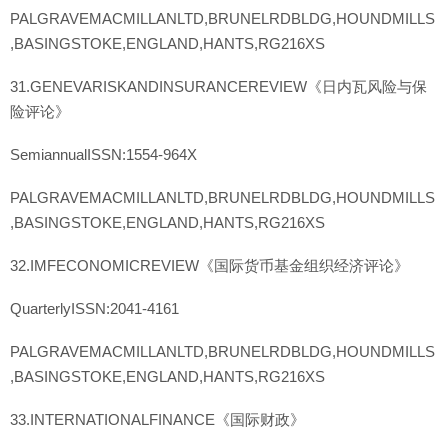
PALGRAVEMACMILLANLTD,BRUNELRDBLDG,HOUNDMILLS
,BASINGSTOKE,ENGLAND,HANTS,RG216XS
31.GENEVARISKANDINSURANCEREVIEW《日内瓦风险与保
险评论》
SemiannualISSN:1554-964X
PALGRAVEMACMILLANLTD,BRUNELRDBLDG,HOUNDMILLS
,BASINGSTOKE,ENGLAND,HANTS,RG216XS
32.IMFECONOMICREVIEW《国际货币基金组织经济评论》
QuarterlyISSN:2041-4161
PALGRAVEMACMILLANLTD,BRUNELRDBLDG,HOUNDMILLS
,BASINGSTOKE,ENGLAND,HANTS,RG216XS
33.INTERNATIONALFINANCE《国际财政》