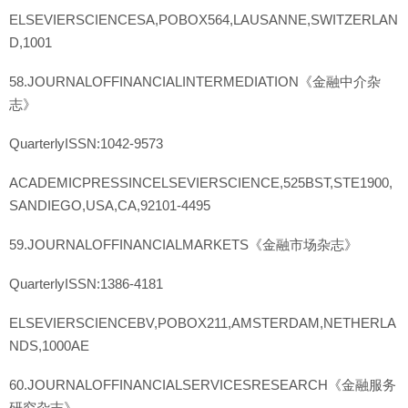
ELSEVIERSCIENCESA,POBOX564,LAUSANNE,SWITZERLAN
D,1001
58.JOURNALOFFINANCIALINTERMEDIATION《金融中介杂
志》
QuarterlyISSN:1042-9573
ACADEMICPRESSINCELSEVIERSCIENCE,525BST,STE1900,
SANDIEGO,USA,CA,92101-4495
59.JOURNALOFFINANCIALMARKETS《金融市场杂志》
QuarterlyISSN:1386-4181
ELSEVIERSCIENCEBV,POBOX211,AMSTERDAM,NETHERLA
NDS,1000AE
60.JOURNALOFFINANCIALSERVICESRESEARCH《金融服务
研究杂志》