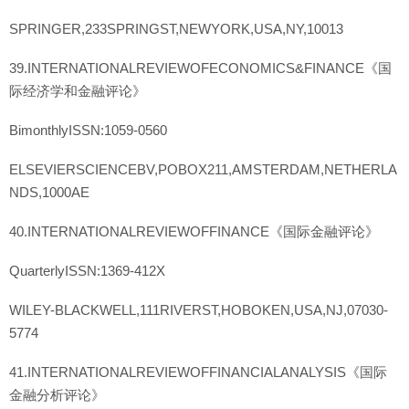
SPRINGER,233SPRINGST,NEWYORK,USA,NY,10013
39.INTERNATIONALREVIEWOFECONOMICS&FINANCE《国
际经济学和金融评论》
BimonthlyISSN:1059-0560
ELSEVIERSCIENCEBV,POBOX211,AMSTERDAM,NETHERLA
NDS,1000AE
40.INTERNATIONALREVIEWOFFINANCE《国际金融评论》
QuarterlyISSN:1369-412X
WILEY-BLACKWELL,111RIVERST,HOBOKEN,USA,NJ,07030-
5774
41.INTERNATIONALREVIEWOFFINANCIALANALYSIS《国际
金融分析评论》