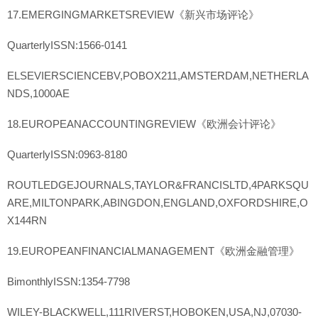
17.EMERGINGMARKETSREVIEW《新兴市场评论》
QuarterlyISSN:1566-0141
ELSEVIERSCIENCEBV,POBOX211,AMSTERDAM,NETHERLA
NDS,1000AE
18.EUROPEANACCOUNTINGREVIEW《欧洲会计评论》
QuarterlyISSN:0963-8180
ROUTLEDGEJOURNALS,TAYLOR&FRANCISLTD,4PARKSQU
ARE,MILTONPARK,ABINGDON,ENGLAND,OXFORDSHIRE,O
X144RN
19.EUROPEANFINANCIALMANAGEMENT《欧洲金融管理》
BimonthlyISSN:1354-7798
WILEY-BLACKWELL,111RIVERST,HOBOKEN,USA,NJ,07030-