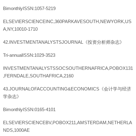
BimonthlyISSN:1057-5219
ELSEVIERSCIENCEINC,360PARKAVESOUTH,NEWYORK,US
A,NY,10010-1710
42.INVESTMENTANALYSTSJOURNAL《投资分析师杂志》
Tri-annualISSN:1029-3523
INVESTMENTANALYSTSSOCSOUTHERNAFRICA,POBOX131
,FERNDALE,SOUTHAFRICA,2160
43.JOURNALOFACCOUNTING&ECONOMICS《会计学与经济
学杂志》
BimonthlyISSN:0165-4101
ELSEVIERSCIENCEBV,POBOX211,AMSTERDAM,NETHERLA
NDS,1000AE