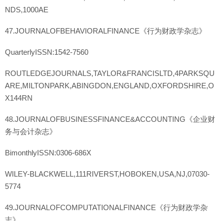
NDS,1000AE
47.JOURNALOFBEHAVIORALFINANCE《行为财政学杂志》
QuarterlyISSN:1542-7560
ROUTLEDGEJOURNALS,TAYLOR&FRANCISLTD,4PARKSQU
ARE,MILTONPARK,ABINGDON,ENGLAND,OXFORDSHIRE,O
X144RN
48.JOURNALOFBUSINESSFINANCE&ACCOUNTING《企业财
务与会计杂志》
BimonthlyISSN:0306-686X
WILEY-BLACKWELL,111RIVERST,HOBOKEN,USA,NJ,07030-
5774
49.JOURNALOFCOMPUTATIONALFINANCE《行为财政学杂
志》