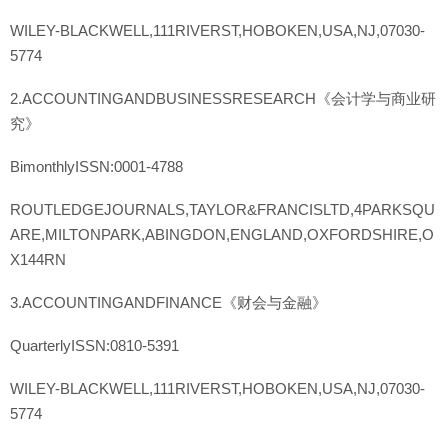
WILEY-BLACKWELL,111RIVERST,HOBOKEN,USA,NJ,07030-
5774
2.ACCOUNTINGANDBUSINESSRESEARCH《会计学与商业研
究》
BimonthlyISSN:0001-4788
ROUTLEDGEJOURNALS,TAYLOR&FRANCISLTD,4PARKSQU
ARE,MILTONPARK,ABINGDON,ENGLAND,OXFORDSHIRE,O
X144RN
3.ACCOUNTINGANDFINANCE《财会与金融》
QuarterlyISSN:0810-5391
WILEY-BLACKWELL,111RIVERST,HOBOKEN,USA,NJ,07030-
5774