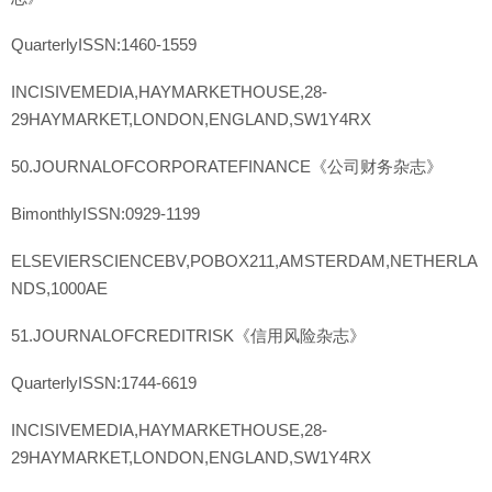
QuarterlyISSN:1460-1559
INCISIVEMEDIA,HAYMARKETHOUSE,28-
29HAYMARKET,LONDON,ENGLAND,SW1Y4RX
50.JOURNALOFCORPORATEFINANCE《公司财务杂志》
BimonthlyISSN:0929-1199
ELSEVIERSCIENCEBV,POBOX211,AMSTERDAM,NETHERLA
NDS,1000AE
51.JOURNALOFCREDITRISK《信用风险杂志》
QuarterlyISSN:1744-6619
INCISIVEMEDIA,HAYMARKETHOUSE,28-
29HAYMARKET,LONDON,ENGLAND,SW1Y4RX