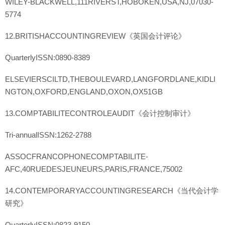
WILEY-BLACKWELL,111RIVERST,HOBOKEN,USA,NJ,07030-
5774
12.BRITISHACCOUNTINGREVIEW《英国会计评论》
QuarterlyISSN:0890-8389
ELSEVIERSCILTD,THEBOULEVARD,LANGFORDLANE,KIDLI
NGTON,OXFORD,ENGLAND,OXON,OX51GB
13.COMPTABILITECONTROLEAUDIT《会计控制审计》
Tri-annualISSN:1262-2788
ASSOCFRANCOPHONECOMPTABILITE-
AFC,40RUEDESJEUNEURS,PARIS,FRANCE,75002
14.CONTEMPORARYACCOUNTINGRESEARCH《当代会计学
研究》
QuarterlyISSN:0823-9150