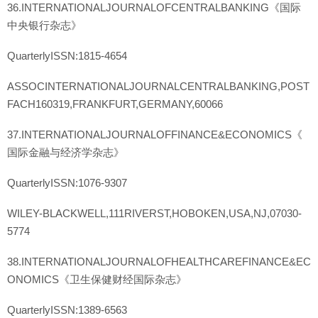
36.INTERNATIONALJOURNALOFCENTRALBANKING《国际
中央银行杂志》
QuarterlyISSN:1815-4654
ASSOCINTERNATIONALJOURNALCENTRALBANKING,POST
FACH160319,FRANKFURT,GERMANY,60066
37.INTERNATIONALJOURNALOFFINANCE&ECONOMICS《
国际金融与经济学杂志》
QuarterlyISSN:1076-9307
WILEY-BLACKWELL,111RIVERST,HOBOKEN,USA,NJ,07030-
5774
38.INTERNATIONALJOURNALOFHEALTHCAREFINANCE&EC
ONOMICS《卫生保健财经国际杂志》
QuarterlyISSN:1389-6563