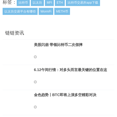
标签：
比特币
以太坊
MFI
ETH
比特币交易所app下载
以太坊交易平台有哪些
WormFi
METH币
链链资讯
美股闪崩 带领比特币二次假摔
6.12午间行情：对多头而言最关键的位置在这
金色趋势丨BTC即将上演多空精彩对决