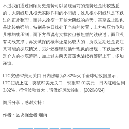
不过我们通过回顾历史走势可以发现当前的走势还是比较熟悉
的，大阴线后几根无实际作用的小阳线，这几根小阳线只是下跌
过的正常整理，而并未改变一开始大阴线的趋势，甚至说止跌也
是比较勉强的，特别是在日线处于当前的位置，上方被压力位和
几根均线压制，而下方虽说有支撑位但被短暂的跌破过，而且没
有均线支撑，再次试探的概率还是比较大的，所以近期还是要注
意可能的探底情况，另外还要谨防插针现象的出现，下跌当天不
乏介入的抄底筹码，加上过去两天震荡也陆续有筹码上车，多加
谨慎。
LTC突破62美元关口 日内涨幅为3.82%:火币全球站数据显示，
LTC短线上涨，突破62美元关口，现报62.01美元，日内涨幅达到
3.82%，行情波动较大，请做好风险控制。[2020/8/24]
阅后分享，感谢支持！
作者：区块掘金者 烟雨