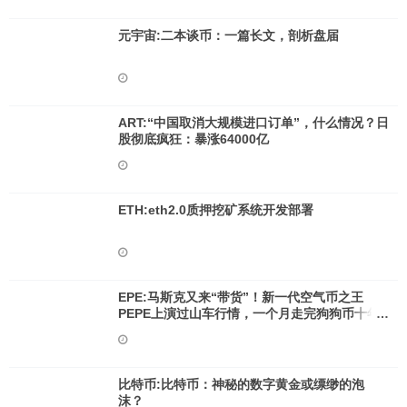
元宇宙:二本谈币：一篇长文，剖析盘届
ART:“中国取消大规模进口订单”，什么情况？日
股彻底疯狂：暴涨64000亿
ETH:eth2.0质押挖矿系统开发部署
EPE:马斯克又来“带货”！新一代空气币之王
PEPE上演过山车行情，一个月走完狗狗币十年
路程
比特币:比特币：神秘的数字黄金或缥缈的泡
沫？