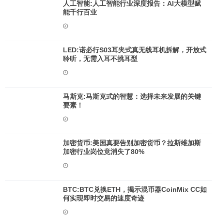
人工智能:人工智能行业深度报告：AI大模型赋
能千行百业
LED:诺必行S03耳夹式真无线耳机拆解，开放式
聆听，无需入耳不挑耳型
马斯克:马斯克式的智慧：选择未来发展的关键
要素！
加密货币:美国真要告别加密货币？拉斯维加斯
加密行业岗位竟消失了80%
BTC:BTC兑换ETH，揭示混币器CoinMix CC如
何实现即时交易的速度奇迹