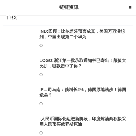
TRX
IND:回顾：比尔盖茨预言成真，美国万万没想
到，中国出现第二个华为
LOGO:浙江第一批录取通知书已寄出！颜值大
比拼，哪款击中了你？
IPL:司马南：俄增长2%，德国原地踏步！德国
危矣？
:人民币国际化迈进新阶段，印度炼油商积极采
用人民币买俄罗斯原油