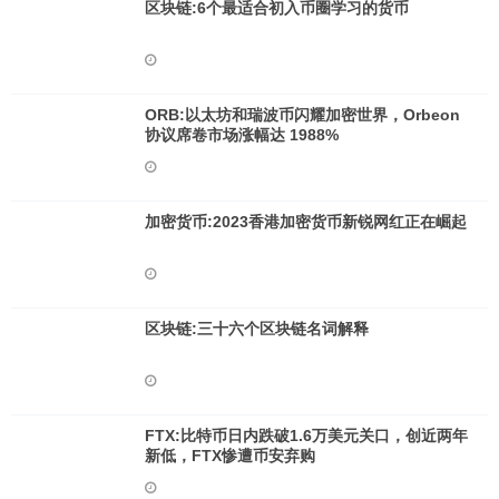
区块链:6个最适合初入币圈学习的货币
ORB:以太坊和瑞波币闪耀加密世界，Orbeon
协议席卷市场涨幅达 1988%
加密货币:2023香港加密货币新锐网红正在崛起
区块链:三十六个区块链名词解释
FTX:比特币日内跌破1.6万美元关口，创近两年
新低，FTX惨遭币安弃购