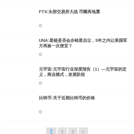
FTX:头部交易所大战 币圈再地震
UNA:星链是否会步铱星后尘，5年之内让美国军
方再捡一次便宜？
元宇宙:元宇宙行业深度报告（1）—元宇宙的定
义，商业模式，发展阶段
比特币:关于近期比特币的价格
1
2
3
>