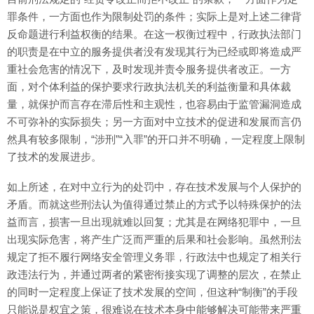
罪条件，一方面也作为限制处罚的条件；实际上是对上述二律背
反命题进行利益权衡的结果。在这一权衡过程中，行政执法部门
的职责是在中立的服务提供者没有发现其行为已经或即将造成严
重社会危害的情况下，及时发现并责令服务提供者改正。一方
面，对个体利益的保护要求行政执法机关的利益衡量和具体裁
量，就保护而言存在滞后性和主观性，也容易由于监管漏洞造成
不可弥补的实际损失；另一方面对中立技术的促进和发展而言仍
然具有较多限制，“涉刑”“入罪”的开口并不明确，一定程度上限制
了技术的发展进步。
如上所述，在对中立行为的处罚中，存在技术发展与个人保护的
矛盾。而就这些刑法认为值得通过禁止的方式予以特殊保护的法
益而言，损害一旦出现就难以回复；尤其是在网络犯罪中，一旦
出现实际危害，将产生广泛而严重的后果和社会影响。虽然刑法
规定了拒不履行网络安全管理义务罪，行政法中也规定了相关行
政违法行为，并通过两者的紧密衔接实现了调整的层次，在禁止
的同时一定程度上保证了技术发展的空间，但这种“制衡”的手段
只能说是权宜之策，很难说在技术本身中能够解决可能带来严重