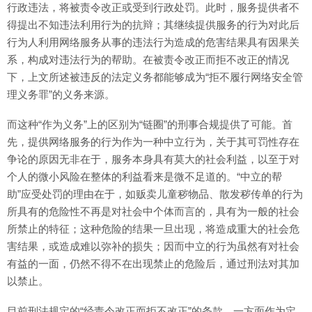
行政违法，将被责令改正或受到行政处罚。此时，服务提供者不
得提出不知违法利用行为的抗辩；其继续提供服务的行为对此后
行为人利用网络服务从事的违法行为造成的危害结果具有因果关
系，构成对违法行为的帮助。在被责令改正而拒不改正的情况
下，上文所述被违反的法定义务都能够成为“拒不履行网络安全管
理义务罪”的义务来源。
而这种“作为义务”上的区别为“链圈”的刑事合规提供了可能。首
先，提供网络服务的行为作为一种中立行为，关于其可罚性存在
争论的原因无非在于，服务本身具有莫大的社会利益，以至于对
个人的微小风险在整体的利益看来是微不足道的。“中立的帮
助”应受处罚的理由在于，如贩卖儿童秽物品、散发秽传单的行为
所具有的危险性不再是对社会中个体而言的，具有为一般的社会
所禁止的特征；这种危险的结果一旦出现，将造成重大的社会危
害结果，或造成难以弥补的损失；因而中立的行为虽然有对社会
有益的一面，仍然不得不在出现禁止的危险后，通过刑法对其加
以禁止。
目前刑法规定的“经责令改正而拒不改正”的条款，一方面作为定