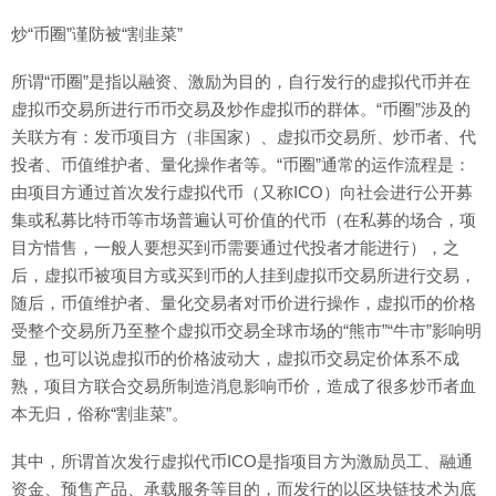
炒“币圈”谨防被“割韭菜”
所谓“币圈”是指以融资、激励为目的，自行发行的虚拟代币并在
虚拟币交易所进行币币交易及炒作虚拟币的群体。“币圈”涉及的
关联方有：发币项目方（非国家）、虚拟币交易所、炒币者、代
投者、币值维护者、量化操作者等。“币圈”通常的运作流程是：
由项目方通过首次发行虚拟代币（又称ICO）向社会进行公开募
集或私募比特币等市场普遍认可价值的代币（在私募的场合，项
目方惜售，一般人要想买到币需要通过代投者才能进行），之
后，虚拟币被项目方或买到币的人挂到虚拟币交易所进行交易，
随后，币值维护者、量化交易者对币价进行操作，虚拟币的价格
受整个交易所乃至整个虚拟币交易全球市场的“熊市”“牛市”影响明
显，也可以说虚拟币的价格波动大，虚拟币交易定价体系不成
熟，项目方联合交易所制造消息影响币价，造成了很多炒币者血
本无归，俗称“割韭菜”。
其中，所谓首次发行虚拟代币ICO是指项目方为激励员工、融通
资金、预售产品、承载服务等目的，而发行的以区块链技术为底