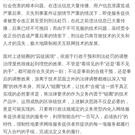
社会危害的根本问题。在违法信息大量传播、用户信息泄露造成
严重后果、灭失刑事案件证据情节严重的情况下，即使服务提供
者被责令改正甚至受到刑法处罚，在此之前违法信息已大量传
播，后果已经不可挽回；而由于不可克服的技术问题，虽经责令
改正但仍造成严重后果的情形下，刑法处罚将导致技术的灭失和
人才的流失，极大地限制相关互联网技术的发展。
面对上述链圈的“囚徒困境”，依据于行政干预和刑法处罚的调整
治理显然很难起到理想的效果。不管是“看得见的手”还是“看不见
的手”，都可能存在失灵的一刻；不论是事前的合规干预，还是事
后的调整效果，游离于技术层面之外的法律调整都难以深入“链
圈”的秩序本身。而深入“链圈”技术，让技术“合规”这一抓手真正
实现的必然要求是，将法律要求的作为义务内置于“链圈”的技术
产品中。运用成熟的区块链技术，上述解决思路不仅是必要的，
更是可能实现的。只要将行政法规规定的义务类型内化入网络服
务提供者提供的服务中，利用智能合约“一旦写入，必须执行”的
特性，强制性地要求网络服务提供者所提供的每一项服务都履行
写入合约的手续，完成法定义务的履行。