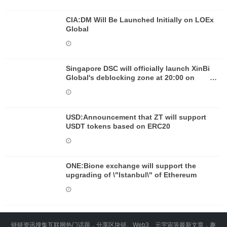
CIA:DM Will Be Launched Initially on LOEx
Global
Singapore DSC will officially launch XinBi
Global's deblocking zone at 20:00 on
November 30
USD:Announcement that ZT will support
USDT tokens based on ERC20
ONE:Bione exchange will support the
upgrading of \"Istanbul\" of Ethereum
链链资讯搜集互联网热门话题，分享区块链、Web3、元宇宙等最新文章，趣