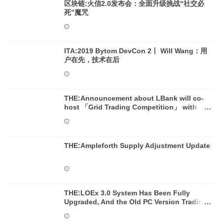
区块链:火信2.0发布会：全面升级挑战“社交必
死”魔咒
ITA:2019 Bytom DevCon 2丨 Will Wang：用
户在先，技术在后
THE:Announcement about LBank will co-
host 「Grid Trading Competition」 with
BitUniverse
THE:Ampleforth Supply Adjustment Update
THE:LOEx 3.0 System Has Been Fully
Upgraded, And the Old PC Version Trading
System Software Will Be Disabled