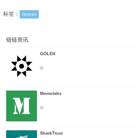
标签：
Skydrain
链链资讯
GOLDX
Memolabs
SharkTrust