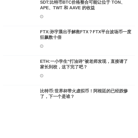
SDT:比特币BTC价格整合可能让位于 TON、
APE、TWT 和 AAVE 的收益
FTX:孙宇晨出手解救FTX？FTX平台波场币一度
狂飙数十倍
ETH:一小学生“打油诗”被老师发现，直接请了
家长到校，这下完了吧？
比特币:世界杯带火虚拟币！阿根廷的已经跌惨
了，下一个是谁？
DEF:FTX 风波过后，DeFi 会成为加密金融的
「终局」么？