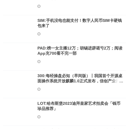
SIM:手机没电也能支付！数字人民币SIM卡硬钱
包来了
PAD:榜一女主播12万；胡锡进辟谣亏2万；阅读
App充700看不完一部
300:每经操盘必知（早间版）丨我国首个开源桌
面操作系统开放麒麟1.0正式发布，信创产业持
续壮大；美联储会议纪要显示其可能进一步收紧
货币政策
LOT:哈布斯堡2023迪拜皇家艺术拍卖会「钱币
珍品推荐」