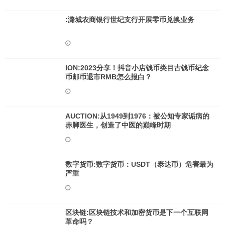
:潞城农商银行世纪支行开展零币兑换业务
ION:2023分享！抖音小店钱币类目古钱币纪念
币邮币退市RMB怎么报白？
AUCTION:从1949到1976：被公知专家诟病的
赤脚医生，创造了中医的巅峰时期
数字货币:数字货币：USDT（泰达币）危害最为
严重
区块链:区块链技术和加密货币是下一个互联网
革命吗？