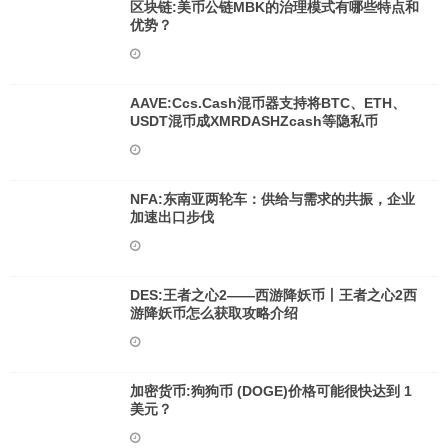
区块链:美币公链MBK的治理模式有哪些特点和
优势？
AAVE:Ccs.Cash混币器支持将BTC、ETH、
USDT混币成XMRDASHZcash等隐私币
NFA:东南亚两轮车：供给与需求的共振，企业
加速出口步伐
DES:王者之心2——西游降妖币丨王者之心2西
游降妖币怎么获取攻略介绍
加密货币:狗狗币 (DOGE)价格可能很快达到 1
美元？