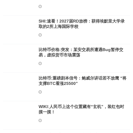
SHI:速看！2027届RD放榜：获得埃默里大学录
取的2所上海国际学校
比特币价格:突发：某安交易所遭遇Bug暂停交
易，虚拟货币市场震荡
比特币:重磅剧本信号：鲍威尔讲话若不放鹰 “将
支撑BTC看涨25500”
WIKI:人民币上这个位置藏有“玄机”，装红包时
摸一摸！