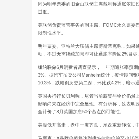
同为明年票委的旧金山联储主席戴利称通胀依旧
过度。
美联储负责监管事务的副主席、FOMC永久票委
限制性水平。
明年票委、亚特兰大联储主席博斯蒂克称，如果
动，不过无需继续加息即可让通胀率降回2%目标
纽约联储6月消费者调查显示，一年期通胀率预期由
3%。据汽车拍卖公司Manheim统计，疫情期
10.3%，跌幅创历史第二深，环比跌4.2%，暗
英国央行行长贝利称，尽管当前薪资与物价仍然
影响尚未在经济中完全显现。有分析称，这表明
全计价了8月英国加息50个基点的可能性。
美股低开高走，盘中一度齐跌，尾盘重新转涨，中
马斯克：X品牌价值将达到推特收购价的至少10倍