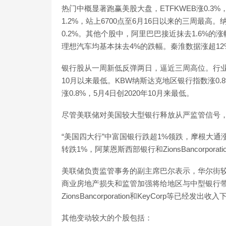
热门中概显著跑赢美股大盘，ETFKWEB涨0.3
1.2%，站上6700点至6月16日以来的三周最高
0.2%。其他个股中，阿里巴巴接近抹去1.6%的
理想汽车均基本抹去4%的跌幅。秦淮数据涨超12
银行股从一周新低反弹两日，逼近三周高位。行业基准
10月以来最低。KBW纳斯达克地区银行指数涨0.8%
涨0.8%，5月4日创2020年10月来最低。
尽管美联储对美国较大型银行释放从严监管信号
“美国四大行”中富国银行跌超1%领跌，摩根大通
转跌1%，阿莱恩斯西部银行和ZionsBancorporati
美联储负责监管事务的副主席巴尔表示，华尔街
商业房地产损失和监管加强将给地区与中型银行
ZionsBancorporation和KeyCorp等已经发出
其他变动较大的个股包括：