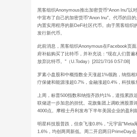
黑客组织Anonymous推出加密货币“Anon Inu
中宣布了自己的加密货币“Anon Inu”。代币的
内置实用程序的新DeFi社区代币。由于黑客组
发行新代币。
此前消息，黑客组织Anonymous在Faceboo
府补贴购买了比特币，并补充说：“现在人们普遍
放弃比特币。”（U.Today）[2021/7/16 0:57:08]
罗素小盘股和中概指数全天涨超1%领跑，纳指相对
疗保健和能源涨超0.7%，金融涨超0.4%，科技
上周，标普500指数和纳指齐跌约1%，道指累跌
联储进一步加息的担忧。花旗集团上调欧洲股票评
4000点。摩根士丹利发布下半年美国企业的盈利
明星科技股普跌，但奈飞涨0.8%，“元宇宙”Me
1.6%，均创两周新低。周二开启两日PrimeDa