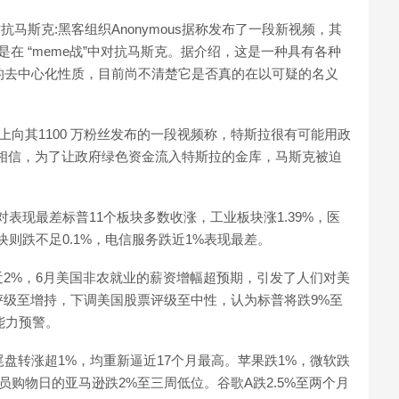
”以对抗马斯克:黑客组织Anonymous据称发布了一段新视频，其
目的是在 “meme战”中对抗马斯克。据介绍，这是一种具有各种
织的去中心化性质，目前尚不清楚它是否真的在以可疑的名义
k页面上向其1100 万粉丝发布的一段视频称，特斯拉很有可能用政
相信，为了让政府绿色资金流入特斯拉的金库，马斯克被迫
表现最差标普11个板块多数收涨，工业板块涨1.39%，医
板块则跌不足0.1%，电信服务跌近1%表现最差。
近2%，6月美国非农就业的薪资增幅超预期，引发了人们对美
级至增持，下调美国股票评级至中性，认为标普将跌9%至
能力预警。
ta尾盘转涨超1%，均重新逼近17个月最高。苹果跌1%，微软跌
y会员购物日的亚马逊跌2%至三周低位。谷歌A跌2.5%至两个月