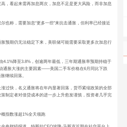
过高，看起来需再加息两次，加息不足是更大风险，而非加息
巴尔也称，需要加息“更多一些”来抗击通胀，但利率已经接近
通胀预期仍无法稳定下来，美联储可能需要采取更多次加息行
。
4.1%降至3.8%，创逾两年最低，三年期通胀率预期持稳于
间驱动通胀大涨的主要因素——美国二手车价格在6月同比下跌
示通胀继续回落。
上涨过快，名义通胀将在年内显著回落，货币紧缩政策的全部
政策制定者对借贷成本的进一步上升愈发谨慎，投资者几乎完
概指数涨超1%全天领跑
:金色财经报道，特斯拉CEO埃隆·马斯克近期在社交平台上