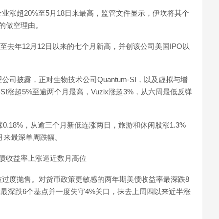
企业涨超20%至5月18日来最高，监管文件显示，伊坎将其个
的做空理由。
，连涨九日至去年12月12日以来的七个月新高，并创该公司美国IPO以
管理公司披露，正对生物技术公司Quantum-SI，以及虚拟与增
m-SI涨超5%至逾两个月最高，Vuzix涨超3%，从六周最低反弹
涨0.18%，从逾三个月新低连涨两日，旅游和休闲股涨1.3%
月来最深单周跌幅。
债收益率上涨逼近数月高位
被过度抛售。对货币政策更敏感的两年期美债收益率最深跌8
益率最深跌6个基点并一度失守4%关口，抹去上周四以来近半涨