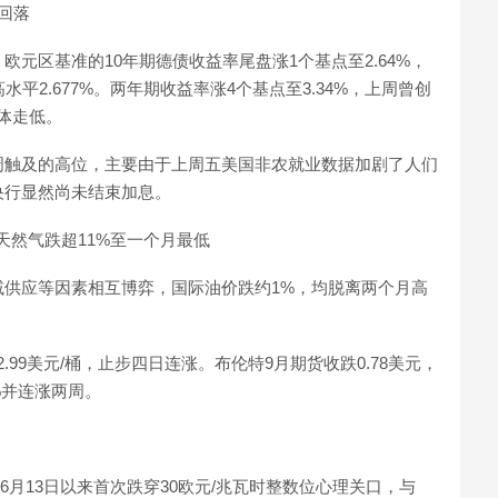
回落
元区基准的10年期德债收益率尾盘涨1个基点至2.64%，
平2.677%。两年期收益率涨4个基点至3.34%，上周曾创
集体走低。
周触及的高位，主要由于上周五美国非农就业数据加剧了人们
央行显然尚未结束加息。
天然气跌超11%至一个月最低
削减供应等因素相互博弈，国际油价跌约1%，均脱离两个月高
72.99美元/桶，止步四日连涨。布伦特9月期货收跌0.78美元，
4%并连涨两周。
6月13日以来首次跌穿30欧元/兆瓦时整数位心理关口，与