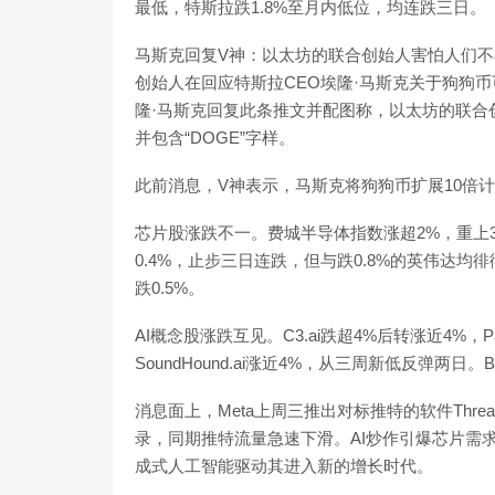
最低，特斯拉跌1.8%至月内低位，均连跌三日。
马斯克回复V神：以太坊的联合创始人害怕人们不再使用
创始人在回应特斯拉CEO埃隆·马斯克关于狗狗
隆·马斯克回复此条推文并配图称，以太坊的联合
并包含“DOGE”字样。
此前消息，V神表示，马斯克将狗狗币扩展10倍计划存在根本
芯片股涨跌不一。费城半导体指数涨超2%，重上3
0.4%，止步三日连跌，但与跌0.8%的英伟达均
跌0.5%。
AI概念股涨跌互见。C3.ai跌超4%后转涨近4%，Pala
SoundHound.ai涨近4%，从三周新低反弹两日。B
消息面上，Meta上周三推出对标推特的软件Thre
录，同期推特流量急速下滑。AI炒作引爆芯片需
成式人工智能驱动其进入新的增长时代。