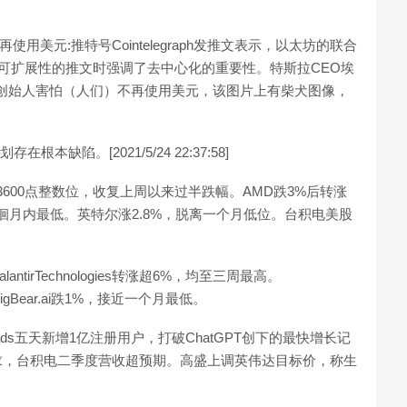
美元:推特号Cointelegraph发推文表示，以太坊的联合
币可扩展性的推文时强调了去中心化的重要性。特斯拉CEO埃
创始人害怕（人们）不再使用美元，该图片上有柴犬图像，
缺陷。[2021/5/24 22:37:58]
600点整数位，收复上周以来过半跌幅。AMD跌3%后转涨
徘徊月内最低。英特尔涨2.8%，脱离一个月低位。台积电美股
ntirTechnologies转涨超6%，均至三周最高。
igBear.ai跌1%，接近一个月最低。
ads五天新增1亿注册用户，打破ChatGPT创下的最快增长记
求，台积电二季度营收超预期。高盛上调英伟达目标价，称生