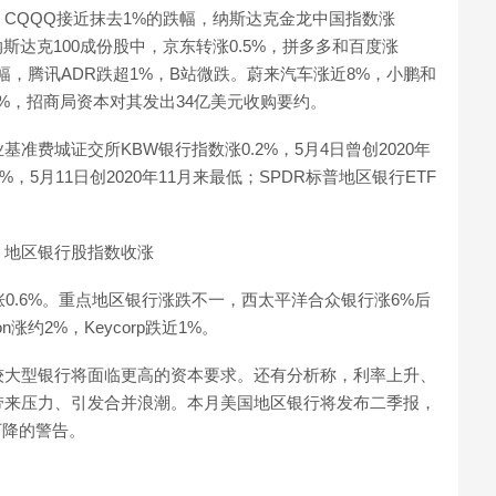
%，CQQQ接近抹去1%的跌幅，纳斯达克金龙中国指数涨
。纳斯达克100成份股中，京东转涨0.5%，拼多多和百度涨
涨幅，腾讯ADR跌超1%，B站微跌。蔚来汽车涨近8%，小鹏和
%，招商局资本对其发出34亿美元收购要约。
费城证交所KBW银行指数涨0.2%，5月4日曾创2020年
，5月11日创2020年11月来最低；SPDR标普地区银行ETF
，地区银行股指数收涨
涨0.6%。重点地区银行涨跌不一，西太平洋合众银行涨6%后
on涨约2%，Keycorp跌近1%。
较大型银行将面临更高的资本要求。还有分析称，利率上升、
带来压力、引发合并浪潮。本月美国地区银行将发布二季报，
收入下降的警告。