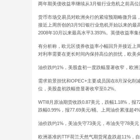
两年期美债收益率继续从3月银行业危机之前高位
货币市场交易员对欧洲央行的紧缩预期略微升温，欧
接近上周所创的3月9日银行业危机开始以来的最高水
2008年10月以来最高水平3.393%。英债收益率
有分析称，欧元区债券收益率小幅回升并接近上
对利率需要在更长时间内保持高位的担忧，欧美
油价跌约1%，美股盘初一度跌幅显著收窄，欧洲
需求前景担忧和OPEC+主要成员国在8月深化
位，美股盘初跌幅曾显著收窄至0.2%。
WTI8月原油期货收跌0.87美元，跌幅1.18%，报
跌幅0.99%，报77.69美元/桶。上周油价累涨超
油价跌约1%，美油失守73美元，布油失守78美元
欧洲基准的TTF荷兰天然气期货尾盘跌超11%，自