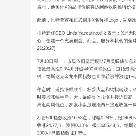
表示，他预计X的品牌价值将达到他收购推特价格的
此前，推特曾宣布正式启用X名称和Logo，告别原有
推特新任CEO Linda Yaccarino发文表
心，创建一个充满创意、商品、服务和机会的全球市场
21:29:27]
7月10日周一，市场依旧坚定预期7月美联储加息
指数最高涨0.3%并升破4400点整数位，道指最
钟，纳斯达克金龙中国指数也止跌转涨并涨超1%
午盘时，道指涨幅砍半，标普大盘和纳指转跌，科
时美股涨幅重新扩大，最终集体收涨并接近日高，
离近两周低位，罗素小盘股连涨两日接近收复一
标普500指数收涨10.58点，涨幅0.24%，报4409.
收涨24.77点，涨幅0.18%，报13685.48点。纳斯
2000小盘股指数涨1.6%。