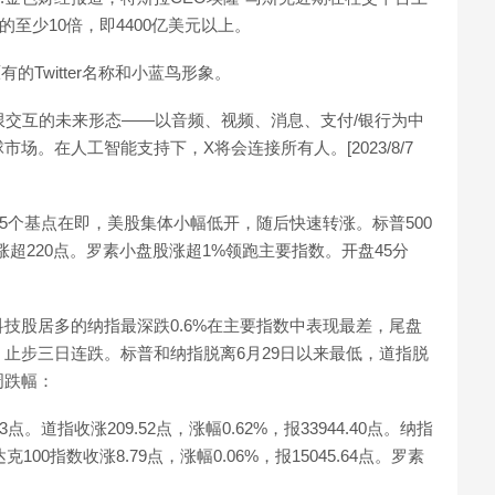
至少10倍，即4400亿美元以上。
的Twitter名称和小蓝鸟形象。
示：X是无限交互的未来形态——以音频、视频、消息、支付/银行为中
。在人工智能支持下，X将会连接所有人。[2023/8/7
25个基点在即，美股集体小幅低开，随后快速转涨。标普500
高涨超220点。罗素小盘股涨超1%领跑主要指数。开盘45分
。
技股居多的纳指最深跌0.6%在主要指数中表现最差，尾盘
止步三日连跌。标普和纳指脱离6月29日以来最低，道指脱
周跌幅：
53点。道指收涨209.52点，涨幅0.62%，报33944.40点。纳指
达克100指数收涨8.79点，涨幅0.06%，报15045.64点。罗素