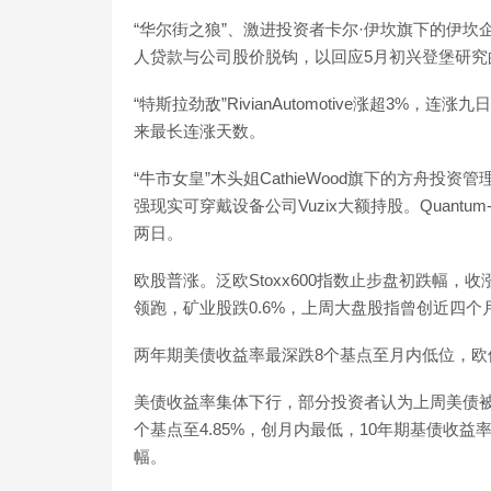
“华尔街之狼”、激进投资者卡尔·伊坎旗下的伊坎
人贷款与公司股价脱钩，以回应5月初兴登堡研究
“特斯拉劲敌”RivianAutomotive涨超3%
来最长连涨天数。
“牛市女皇”木头姐CathieWood旗下的方舟投资
强现实可穿戴设备公司Vuzix大额持股。Quantu
两日。
欧股普涨。泛欧Stoxx600指数止步盘初跌幅，收
领跑，矿业股跌0.6%，上周大盘股指曾创近四个
两年期美债收益率最深跌8个基点至月内低位，欧
美债收益率集体下行，部分投资者认为上周美债
个基点至4.85%，创月内最低，10年期基债收
幅。