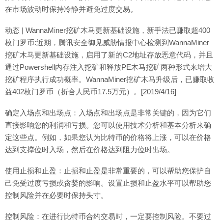
在市场波动时保持冷静并避免过度交易。
动态 | WannaMiner挖矿木马更新基础设施，新手法已赚取超400
枚门罗币:近期，腾讯安全御见威胁情报中心检测到WannaMiner
挖矿木马更新基础设施，启用了新的C2地址存放恶意代码，并且
通过Powershell内存注入挖矿和释放PE木马挖矿两种形式来增大
挖矿程序执行成功概率。WannaMiner挖矿木马升级后，已赚取收
益402枚门罗币（折合人民币17.5万元）。[2019/4/16]
确定入场点和出场点：入场点和出场点是非常关键的，因为它们
直接影响您的利润和亏损。您可以使用技术分析和基本分析来确
定这些点。例如，如果您认为比特币的价格将上涨，可以在价格
达到支撑位时入场，然后在价格达到阻力位时出场。
使用止损和止盈：止损和止盈是非常重要的，可以帮助您保护自
己免受过度亏损或贪婪的影响。设置止损和止盈水平可以帮助您
控制风险并在必要时保持头寸。
控制风险：在进行比特币合约交易时，一定要控制风险。不要过