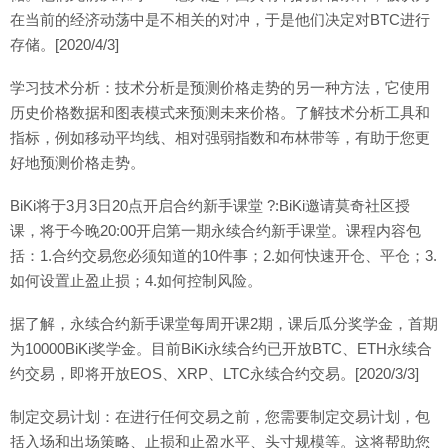
在当前的经济动荡中是不相关的对冲，于是他们决定对BTC进行
存储。[2020/4/3]
学习技术分析：技术分析是预测价格走势的另一种方法，它使用
历史价格数据和图表模式来预测未来价格。了解技术分析工具和
指标，例如移动平均线、相对强弱指数和布林带等，有助于您更
好地预测价格走势。
BiKi将于3月3日20点开启合约新手课堂 ?:BiKi邀请莫奇社区授
课，将于今晚20:00开启第一期永续合约新手课堂。课程内容包
括：1.合约交易您必须知道的10件事；2.如何快速开仓、平仓；3.
如何设置止盈止损；4.如何控制风险。
据了解，永续合约新手课堂每周开课2期，课后瓜分奖学金，首期
为10000BiKi奖学金。目前BiKi永续合约已开放BTC、ETH永续合
约交易，即将开放EOS、XRP、LTC永续合约交易。[2020/3/3]
制定交易计划：在进行任何交易之前，您需要制定交易计划，包
括入场和出场策略、止损和止盈水平、头寸规模等。这将帮助您