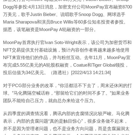
Dogg等参投:4月13日消息，加密支付公司MoonPay宣布融资8700
万美元，歌手Justin Bieber、说唱歌手Snoop Dogg、网球选手
Maria Sharapova和演员Bruce Willis等60多位知名投资者参投。
据悉，该笔融资是MoonPay A轮融资的一部分。
MoonPay首席执行官Ivan Soto-Wright表示，该公司为加密货币和
NFT交易提供支付基础设施，预计内容创作者将越来越多地使用
NFT来宣传他们的作品，并与粉丝互动。去年11月，MoonPay宣
布完成5.55亿美元的A轮股权融资，Coatue和Tiger Global领投，
投后估值为34亿美元。（路透社）[2022/4/13 14:21:34]
对于PCG部分业务的改革，“你活都活不下去了，周末还休闲的打
球。”马化腾隔空喊话称，“那留给它们的时间不多了。”如果业务
团队不能给自己压力，就由总办来给这个压力。
从四季度的调查情况看，腾讯内部的贪腐情况比较严峻。马化腾
表示，内部的贪腐问题“真的是触目惊心”，很多业务做不起来，
并不是因为管理者问题，也不是业务方向问题，而是贪腐漏洞太