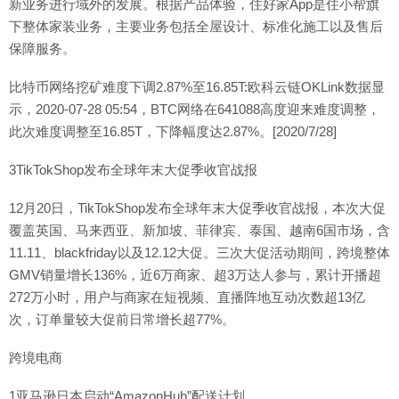
新业务进行域外的发展。根据产品体验，住好家App是住小帮旗
下整体家装业务，主要业务包括全屋设计、标准化施工以及售后
保障服务。
比特币网络挖矿难度下调2.87%至16.85T:欧科云链OKLink数据显
示，2020-07-28 05:54，BTC网络在641088高度迎来难度调整，
此次难度调整至16.85T，下降幅度达2.87%。[2020/7/28]
3TikTokShop发布全球年末大促季收官战报
12月20日，TikTokShop发布全球年末大促季收官战报，本次大促
覆盖英国、马来西亚、新加坡、菲律宾、泰国、越南6国市场，含
11.11、blackfriday以及12.12大促。三次大促活动期间，跨境整体
GMV销量增长136%，近6万商家、超3万达人参与，累计开播超
272万小时，用户与商家在短视频、直播阵地互动次数超13亿
次，订单量较大促前日常增长超77%。
跨境电商
1亚马逊日本启动“AmazonHub”配送计划