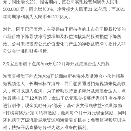
元，同比增长2%。报告期内，该公司实现经营利润为人民币
500.80亿元，同比增长9%。净亏损为人民币21.69亿元，而2021
年同期净利润为人民币462.12亿元。
对此，阿里巴巴表示，主要是由于所持有的上市公司股权投资的
市场价格下降导致净亏损增加及权益法核算的投资损益下降所
致。公司未把投资公允价值变化而产生的净收益或净亏损计入非
公认会计准则财务指标。
2淘宝直播旗下点淘App开启12月海外及港澳台达人招募
淘宝直播旗下的点淘App开始面向所有海外及港澳台小伙伴招募
短视频达人，长期坐标在海外，并且想要通过拍短视频来提高收
入，就可以加入点淘。为了帮助扶持更多海外及港澳台达人，点
淘最新推出了12月政策，拿出了亿元现金招募优秀创作者在平台
进行创作，现金奖励分为4部分：基础发文保底收益+流量激励
+打榜赛奖池+定向约稿激励，最高每个月十万元现金奖励。同时
还包括千万级流量展示资源和海量曝光机会；免费短视频培训课
程；扶持开店直播等各种为达人准备的福利。