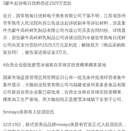
3蒙牛起诉每日优鲜偿还1529万货款
近日，因常熟每日优鲜电子商务有限公司下落不明，江苏省苏州
市常熟市人民法院向其公告送达起诉状副本等诉讼材料，涉及案
件为蒙牛高科鲜乳制品有限公司与该公司买卖合同纠纷。详情显
示，原告蒙牛高科鲜乳制品公司诉请法院判令被告常熟每日优鲜
公司向其支付货款约1529.5万元及利息；解除双方《商品采购框
架合同》，被告退还保证金3万元。
4合营企业获批蜜雪冰城将在菲律宾投资椰果椰浆基地
国家市场监督管理总局官网近日公布一批无条件批准经营者集中
案件显示，大咖创业投资有限公司与福建省泉州喜多多食品有限
公司新设合营企业案已获批准，合营企业将在菲律宾投资椰果、
椰浆加工生产基地。而大咖创投正是蜜雪冰城旗下全资子公司。
5minayo美那有入驻屈臣氏
12月19日，新式营养品品牌minayo美那有官宣正式入驻屈臣氏，