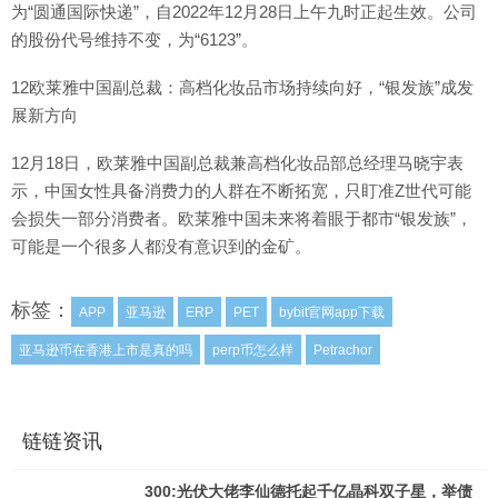
为“圆通国际快递”，自2022年12月28日上午九时正起生效。公司
的股份代号维持不变，为“6123”。
12欧莱雅中国副总裁：高档化妆品市场持续向好，“银发族”成发
展新方向
12月18日，欧莱雅中国副总裁兼高档化妆品部总经理马晓宇表
示，中国女性具备消费力的人群在不断拓宽，只盯准Z世代可能
会损失一部分消费者。欧莱雅中国未来将着眼于都市“银发族”，
可能是一个很多人都没有意识到的金矿。
标签：
APP
亚马逊
ERP
PET
bybit官网app下载
亚马逊币在香港上市是真的吗
perp币怎么样
Petrachor
链链资讯
300:光伏大佬李仙德托起千亿晶科双子星，举债