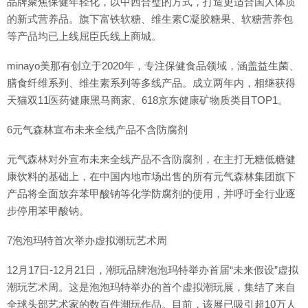
品牌聚焦保健年轻化，以中西合璧的方式，打造更适合国人体质
的新式营养品。旗下富铁软糖、维生素C凝胶糖果、软糖营养包
等产品均已上线屈臣氏线上商城。
minayo美那有创立于2020年，专注保健食品领域，涵盖益生菌、
膳食纤维系列、维生素系列等多线产品。成立两年内，相继获得
天猫双11医药健康黑马商家、618京东健康矿物质类目TOP1。
6元气森林宣布未来全线产品不含防腐剂
元气森林对外宣布未来全线产品不含防腐剂，在主打无糖低糖健
康饮料的基础上，在中国内地市场出售的所有元气森林集团旗下
产品将全面放弃苯甲酸钠等化学防腐剂的使用，并呼吁全行业逐
步停用苯甲酸钠。
7泡泡玛特首次举办虚拟潮玩艺术周
12月17日-12月21日，潮玩品牌泡泡玛特举办首届“未来假设”虚拟
潮玩艺术周。这是泡泡玛特举办的首个虚拟潮玩展，集结了来自
全球头部艺术家的数百件潮玩作品。目前，该展已吸引超10万人