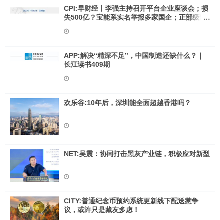
CPI:早财经丨李强主持召开平台企业座谈会；损
失500亿？宝能系实名举报多家国企；正部级董
云虎被查；欧洲知名作家米兰·昆德拉去世
APP:解决“精深不足”，中国制造还缺什么？｜
长江读书409期
欢乐谷:10年后，深圳能全面超越香港吗？
NET:吴震：协同打击黑灰产业链，积极应对新型
CITY:普通纪念币预约系统更新线下配送惹争
议，或许只是藏友多虑！