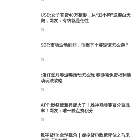
USD:女子花费40万整形，从“丑小鸭”逆袭白天
鹅，网友：有钱就是任性
SBT:市场波动剧烈，币圈下个赛道该怎么选？
:蛋仔派对春游喽活动怎么玩 春游喽免费福利活
动玩法攻略
APP:献祭流雅典娜火了！雅神巅峰赛百分百胜
率！网友：唯一缺点费积分
数字货币:全球视角｜虚拟货币政策评估之马来