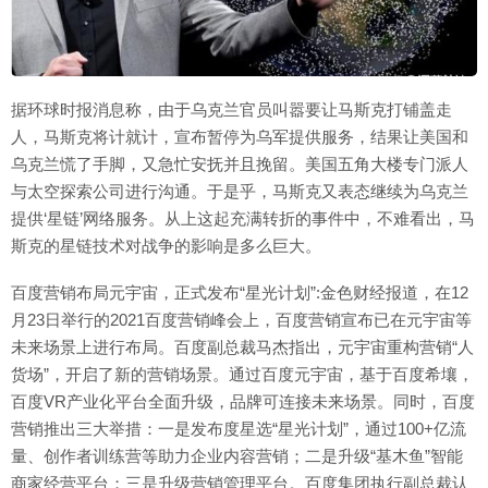
据环球时报消息称，由于乌克兰官员叫嚣要让马斯克打铺盖走
人，马斯克将计就计，宣布暂停为乌军提供服务，结果让美国和
乌克兰慌了手脚，又急忙安抚并且挽留。美国五角大楼专门派人
与太空探索公司进行沟通。于是乎，马斯克又表态继续为乌克兰
提供‘星链’网络服务。从上这起充满转折的事件中，不难看出，马
斯克的星链技术对战争的影响是多么巨大。
百度营销布局元宇宙，正式发布“星光计划”:金色财经报道，在12
月23日举行的2021百度营销峰会上，百度营销宣布已在元宇宙等
未来场景上进行布局。百度副总裁马杰指出，元宇宙重构营销“人
货场”，开启了新的营销场景。通过百度元宇宙，基于百度希壤，
百度VR产业化平台全面升级，品牌可连接未来场景。同时，百度
营销推出三大举措：一是发布度星选“星光计划”，通过100+亿流
量、创作者训练营等助力企业内容营销；二是升级“基木鱼”智能
商家经营平台；三是升级营销管理平台。百度集团执行副总裁认