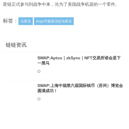
星链正式参与到战争中来，沦为了美国战争机器的一个零件。
标签：
马斯克
doge币最新消息马斯克
链链资讯
SWAP:Aptos｜zkSync｜NFT交易所谁会是下
一黑马
SWAP:上海中福第六届国际钱币（苏州）博览会
圆满成功！
SKD:2022-09-09，比特币、以太坊行情走势分
析