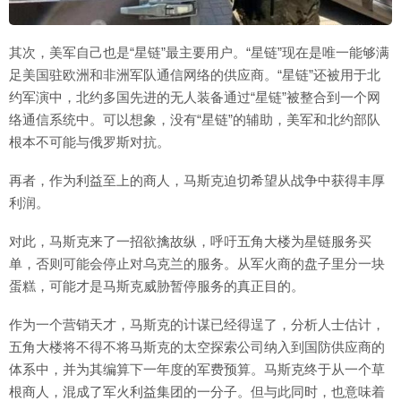
其次，美军自己也是“星链”最主要用户。“星链”现在是唯一能够满
足美国驻欧洲和非洲军队通信网络的供应商。“星链”还被用于北
约军演中，北约多国先进的无人装备通过“星链”被整合到一个网
络通信系统中。可以想象，没有“星链”的辅助，美军和北约部队
根本不可能与俄罗斯对抗。
再者，作为利益至上的商人，马斯克迫切希望从战争中获得丰厚
利润。
对此，马斯克来了一招欲擒故纵，呼吁五角大楼为星链服务买
单，否则可能会停止对乌克兰的服务。从军火商的盘子里分一块
蛋糕，可能才是马斯克威胁暂停服务的真正目的。
作为一个营销天才，马斯克的计谋已经得逞了，分析人士估计，
五角大楼将不得不将马斯克的太空探索公司纳入到国防供应商的
体系中，并为其编算下一年度的军费预算。马斯克终于从一个草
根商人，混成了军火利益集团的一分子。但与此同时，也意味着