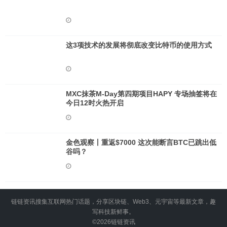
这3项技术的发展将彻底改变比特币的使用方式
MXC抹茶M-Day第四期项目HAPY 专场抽签将在
今日12时火热开启
金色观察丨重返$7000 这次能断言BTC已跳出低
谷吗？
链链资讯搜集互联网热门话题，分享区块链、Web3、元宇宙等最新文章，趣
写科技新鲜事。
©2026
链链资讯