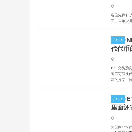
各位先锋们,大
它。去年,火
N
DYDX
代代币
NFT交易系
对不可替代代
表的是某个特
DYDX
里面还
大型商业银行