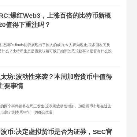
RC:爆红Web3，上涨百倍的比特币新概
C20值得下重注吗？
s项目组 近期Ordinals协议展现出了惊人的威力,令人叹为观止,很多朋友问及
底是什么？比特币生态是否意味着可以开始新的范式叙事？是否有什么投
以太坊:波动性来袭？本周加密货币中值得
主要事情
的两个事件都将在周三发生,这表明波动性增加。加密货币市场在过去
,但预计到本周中旬一切都会改变.
瑞波币:决定虚拟货币是否为证券，SEC官