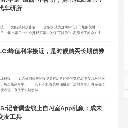
代车研所
科技 文|新浪科技张俊 价格战,成为这两年汽车市场的关键
,中国汽车工业协会携16家车企签订“不降价”协议,引发了舆论关注.
LLC:峰值利率接近，是时候购买长期债券
市场播报 买入长期债券的投资者有历史经验的支持,调查发现对利率
于历史最高水平。 几十年来,在美联储最后一次加息后,10年或更长
债表现一直优于短期债券.
PS:记者调查线上自习室App乱象：成未
交友工具