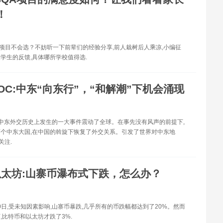
！
1项目不会选？不妨听一下前辈们的经验分享,前人栽树后人乘凉,小编征
学生的反馈,具体哪所学校值得选.
OC:中东“向东行”，“和解潮”下机会涌现
年,中东外交历史上发生的一大事件震动了全球。在事先没有风声的前提下,
个中东大国,在中国的斡旋下恢复了外交关系。引发了世界对中东地
关注.
以太坊:山寨币瀑布式下跌，怎么办？
月10日,受未知因素影响,山寨币暴跌,几乎所有的币跌幅都达到了20%。然而
,比特币和以太坊才跌了3%.