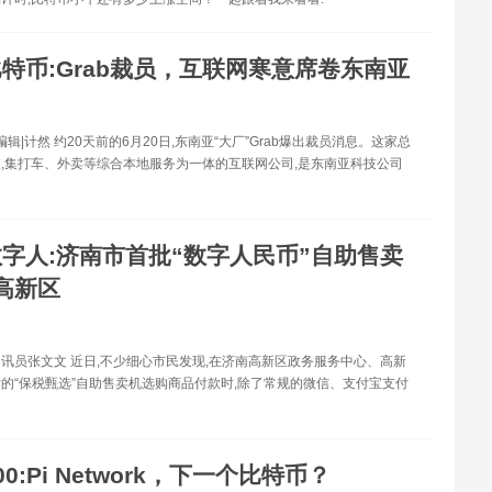
特币:Grab裁员，互联网寒意席卷东南亚
编辑|计然 约20天前的6月20日,东南亚“大厂”Grab爆出裁员消息。这家总
,集打车、外卖等综合本地服务为一体的互联网公司,是东南亚科技公司
数字人:济南市首批“数字人民币”自助售卖
高新区
讯员张文文 近日,不少细心市民发现,在济南高新区政务服务中心、高新
的“保税甄选”自助售卖机选购商品付款时,除了常规的微信、支付宝支付
00:Pi Network，下一个比特币？