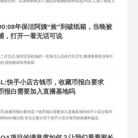
降的空间。在这样的情况下,微信零钱通的利率高达2%以上,成了很多人
00:08年保洁阿姨“捡”到破纸箱，当晚被
捕，打开一看无话可说
二月九日,深圳宝安机场的一名保洁人员在打扫卫生,顺便看看有没有什
的,很快她就有所收获.
BL:快手小店古钱币，收藏币报白要求
币报白需要加入直播基地吗
币,收藏币报白要求是？钱币报白需要加入直播基地吗快手小店古钱币
illions项目组 本文主要介绍了快手小店古钱币的收藏和鉴定.
:SQA项目的满意度如何？让我们看看家长