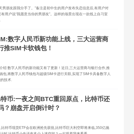
今天男朋友跟我分手了。”备注是初中生的用户发布失恋信息后,有用户对
还有用户说“我愿意当你的男朋友”。这样的场景出现在一款线上自习室
.
SIM:数字人民币新功能上线，三大运营商
行推SIM卡软钱包！
包介绍 数字人民币的新功能又有了更新！近日,三大运营商与银行合作,推
软钱包,将数字人民币钱包与超级SIM卡进行关联,实现了SIM卡具备数字人
的技术.
比特币:一夜之间BTC重回原点，比特币还
吗？崩盘开启倒计时？
,比特币现货ETF会在欧洲抢先获批,比特币巨大利空即将来临,350亿抛
计时,比特币小牛还有多少上涨空间？一起跟着我来看看.