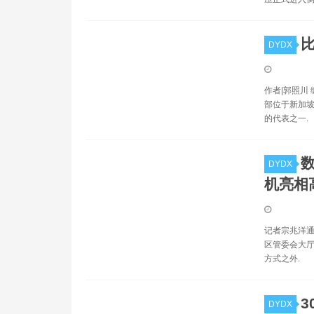
比
DYDX
作者|郭照川 
部位于新加坡
的代表之一.
DYDX
机亮相
记者宗兆洋通
区管委会大厅
方式之外.
3
DYDX