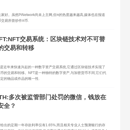
家好。虽然PiNetwork尚未上主网,但π的热度越来越高,媒体也在报道
币交易所曾炒作π币.
FT:NFT交易系统：区块链技术对不可替
的交易和转移
统是近年来快速兴起的一种数字资产交易系统,它通过区块链技术实现了
币的交易和转移。NFT是一种独特的数字资产,与加密货币不同,它们代
定的物品或作品的唯一性.
ETH:多次被监管部门处罚的微信，钱放在
安全？
给出的定期一年存款利率仅有1.65%,而且相关专业人士预测银行的存