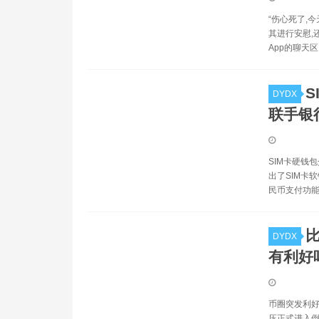
“伤心死了,
其进行安慰,
App的聊天区
DYDX
联手银
SIM卡硬钱
出了SIM卡
民币支付功能
DYDX
有利好
币圈突发利好
压正式进入倒