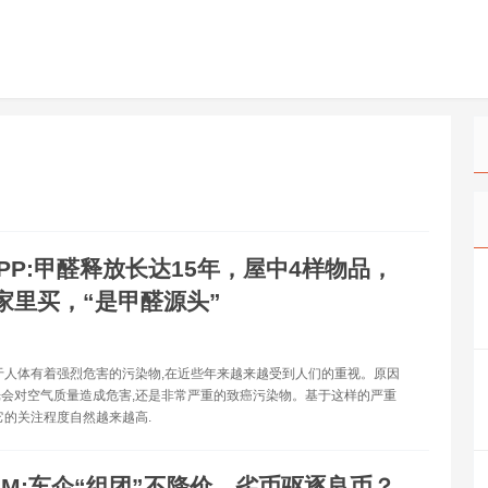
PP:甲醛释放长达15年，屋中4样物品，
家里买，“是甲醛源头”
于人体有着强烈危害的污染物,在近些年来越来越受到人们的重视。原因
会对空气质量造成危害,还是非常严重的致癌污染物。基于这样的严重
它的关注程度自然越来越高.
IM:车企“组团”不降价，劣币驱逐良币？