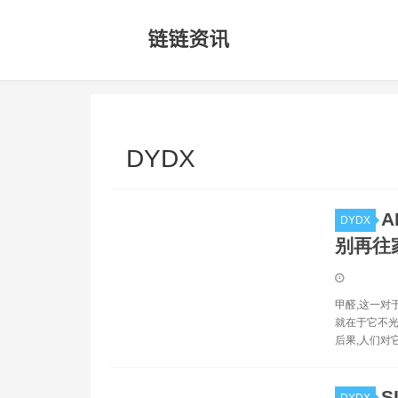
DYDX
A
DYDX
别再往
甲醛,这一对
就在于它不光
后果,人们对
S