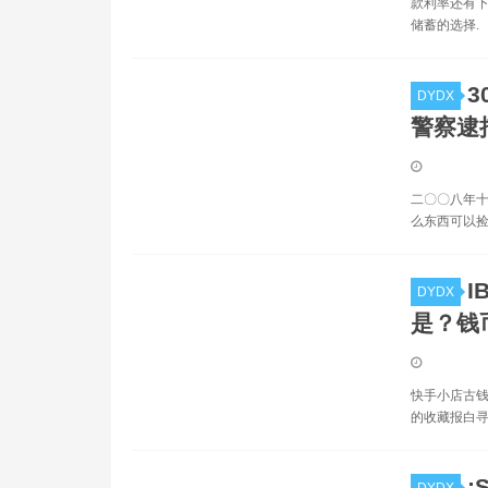
款利率还有下
储蓄的选择.
3
DYDX
警察逮
二〇〇八年十
么东西可以捡
I
DYDX
是？钱
快手小店古钱
的收藏报白寻B