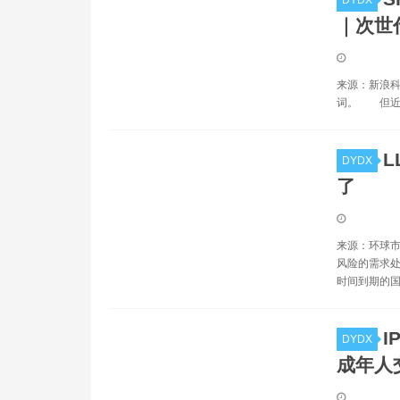
DYDX
｜次世
来源：新浪
词。 但近日
DYDX
了
来源：环球
风险的需求处
时间到期的国
I
DYDX
成年人