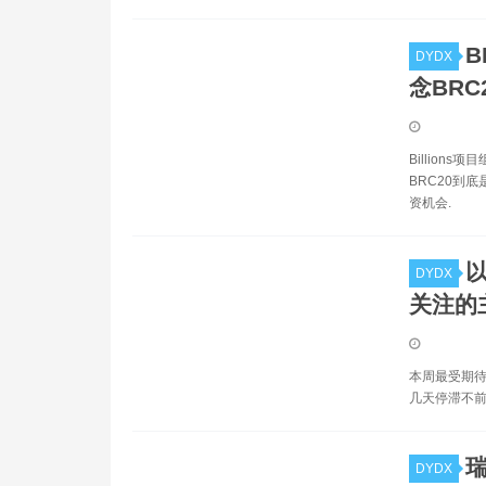
B
DYDX
念BR
Billion
BRC20到
资机会.
DYDX
关注的
本周最受期待
几天停滞不前
DYDX