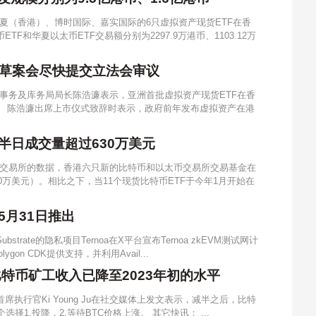
夏（香港）、博时国际、嘉实国际的6只虚拟资产现货ETF在香
F和华夏以太币ETF交易额分别为2297.9万港币、1103.12万
草案会尽快提交立法会审议
事务及库务局局长陈浩濂表示，亚洲首批虚拟资产现货ETF在香
。 陈浩濂出席上市仪式致辞时表示，政府前年发布虚拟资产在港
半日成交量超过630万美元
交易所的数据，香港六只新的比特币和以太币交易所交易基金在
0万美元）。相比之下，当11个现货比特币ETF于今年1月开始在
划5月31日推出
strate的隐私项目Ternoa在X平台宣布Ternoa zkEVM测试网计
gon CDK提供支持，并利用Avail...
后比特币矿工收入已降至2023年初的水平
nt首席执行官Ki Young Ju在社交媒体上发文表示，减半之后，比特
择1.投降，2.等待BTC价格上涨。 其它快讯： ...