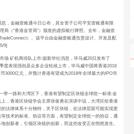
方消息，金融壹账通今日公布，其全资子公司平安壹账通有限
管理局（“香港金管局”）颁发的虚拟银行牌照。去年，金融壹
adeConnect）。该平台由金融壹账通负责设计、开发及配
/9]
PO市场 矿机商排队上市:据新华社消息，毕马威20日发布了
场三季度表现强劲及众多企业轮候上市，毕马威中国将香港2018
币3000亿元，并预计香港有望成为2018年全球最大的IPO市
：一带一路和大湾区下，香港有望制定区块链全球统一标准:金
坛上，香港区块链学会主席张俊勇在演讲中说，大湾区给香港
重的法律体系十分独特，关于区块链，在法律层面可能实现更
链等技术的标准、协议等方面，有望制定全球统一的协议，通
多地创新者，引领区块链的创新，而这些改变正在悄然发生。