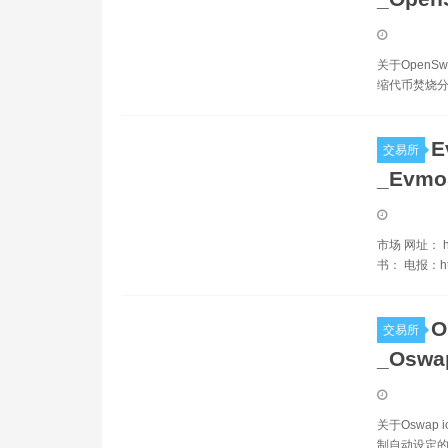
关于OpenSw
缩代币焚烧分
E
交易所
_Evm
市场 网址： http
书： 电报：http
O
交易所
_Osw
关于Oswap
制自动设定的