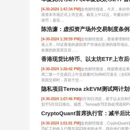
[4-30-2024 1:47:34 PM]
金色财经报道，今天，来自华
港资本市场正式上市交易。截至上午12点，华夏比特币ET
港币；嘉实...
陈浩濂：虚拟资产场外交易制度条例
[4-30-2024 1:39:59 PM]
金色财经报道，香港署理财经
港上市，印证香港的虚拟资产市场在亚洲的领导地位
发展的政策宣言后，...
香港现货比特币、以太坊ETF上市后
[4-30-2024 1:26:42 PM]
金色财经报道，根据香港证券
周二第一个交易日上午交易量约为4940万港元（合63
美国交易时，其首个交...
隐私项目Ternoa zkEVM测试网计
[4-30-2024 1:07:46 PM]
4月30日消息，基于以太坊和Sub
划于5月31日推出。据悉，Ternoa由TEE协处理器和Poly
CryptoQuant首席执行官：减半
[4-30-2024 1:01:01 PM]
金色财经报道，CryptoQua
币矿工的收入已降至2023年初的水平。现在他们有两个选