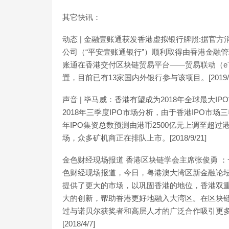
其它快讯：
动态 | 金融壹账通获发香港虚拟银行牌照:据官
公司（“平安壹账通银行”）顺利取得由香港金融
账通在香港交付区块链贸易平台——贸易联动（eTr
置，目前已有13家国内外银行参与该项目。[2019/5
声音 | 毕马威：香港有望成为2018年全球最大I
2018年三季度IPO市场分析，由于香港IPO市
年IPO集资总数预测由港币2500亿元上调至超过港
场，众多矿机商正在排队上市。[2018/9/21]
金色财经现场报道 香港区块链学会主席张俊勇 
色财经现场报道，今日，粤港澳大湾区新金融论
提供了更大的市场，以巩固香港的地位，香港双
大的创新，帮助香港更好地融入大湾区。在区块
过与诺贝尔获奖者和高层人才的广泛合作吸引更
[2018/4/7]