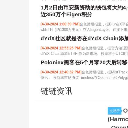
1月2日由币安新资助的钱包将大约4,00
近350万个Eigen积分
[4-30-2024 1:00:39 PM]
金色财经报道，据Blur在X平
wbETH（约1300万美元）存入EigenLayer。在接下
dYdX社区就是否在dYdX Chain
[4-30-2024 12:53:25 PM]
金色财经报道，据官方治理页
dYdX Chain添加ETHFI作为新市场。投票将于UTC时
Poloniex黑客在5个月零20天后转移
[4-30-2024 12:46:32 PM]
金色财经报道，据MistTrac
快讯： 收益率市场协议Timeless在Optimism和Poly
链链资讯
O
交易所
(Harm
_Open