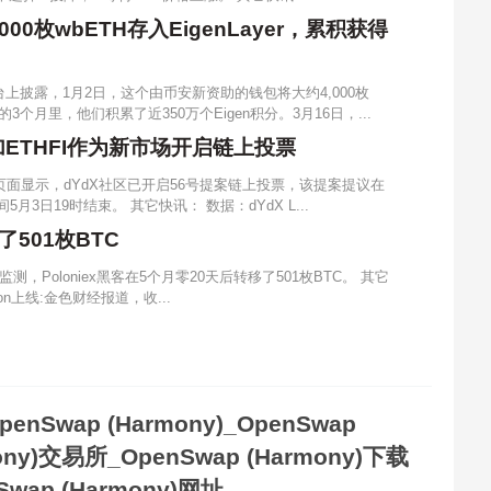
0枚wbETH存入EigenLayer，累积获得
台上披露，1月2日，这个由币安新资助的钱包将大约4,000枚
来的3个月里，他们积累了近350万个Eigen积分。3月16日，...
添加ETHFI作为新市场开启链上投票
面显示，dYdX社区已开启56号提案链上投票，该提案提议在
间5月3日19时结束。 其它快讯： 数据：dYdX L...
了501枚BTC
k监测，Poloniex黑客在5个月零20天后转移了501枚BTC。 其它
gon上线:金色财经报道，收...
penSwap (Harmony)_OpenSwap
ony)交易所_OpenSwap (Harmony)下载
Swap (Harmony)网址