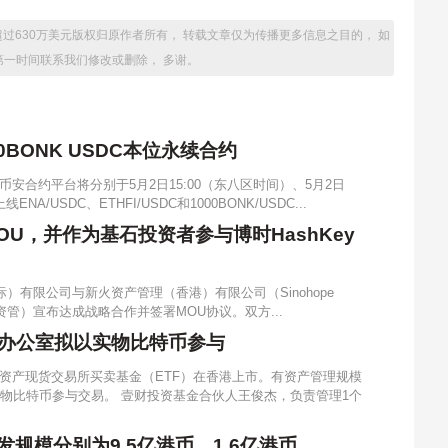
超过630万美元版权归原作者所有， 转载文章仅为传播更多信息之目的， 如
第一时间联系我们修改或删除， 多谢。
0BONK USDC本位永续合约
安合约平台将分别于5月2日15:00（东八区时间）、5月2日
A/USDC、ETHFI/USDC和1000BONK/USDC...
U，并作为基石投资者参与博时HashKey
际）有限公司与新火资产管理（香港）有限公司（Sinohope
ed，简称新火资管）宣布达成战略合作并签署MOU协议。双方...
族办公室拟以实物比特币参与
资产现货交易所买卖基金（ETF）在香港上市。有资产管理规模
物比特币参与交易。 壹财投资基金合伙人王俊杰，负责管理1个
发规模分别为9.5亿港币、1.6亿港币