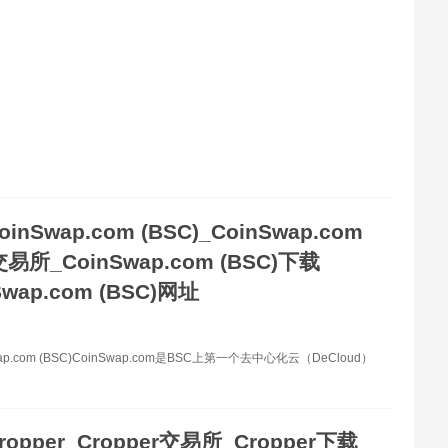
oinSwap.com (BSC)_CoinSwap.com
交易所_CoinSwap.com (BSC)下载
Swap.com (BSC)网址
ap.com (BSC)CoinSwap.com是BSC上第一个去中心化云（DeCloud）
ropper_Cropper交易所_Cropper下载