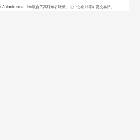
dex Autonio smartdex融合了高订单吞吐量、去中心化对等加密交易所、
掘协议和智能做市,旨在解决现有去中心化交易所设计的不足.
nifi Protocol DAO_Unifi Protocol
所_Unifi Protocol DAO下载_Unifi
col DAO网址
Protocol DAO 什么是二进制 Unifi协议是一组非托管、可互操作的智能合
块链连接到一个大型DeFi市场.
链资讯搜集互联网热门话题，分享区块链、Web3、元宇宙等最新文章，趣写科技新鲜
©2026
链链资讯