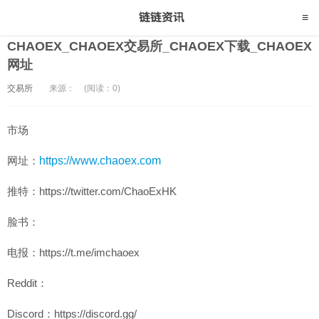
CHAOEX_CHAOEX交易所_CHAOEX下载_CHAOEX
网址
交易所
来源：
(阅读：0)
市场
网址：
https://www.chaoex.com
推特：https://twitter.com/ChaoExHK
脸书：
电报：https://t.me/imchaoex
Reddit：
Discord：https://discord.gg/