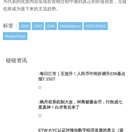
为代表的优质内容实现在营销过程中做到真正的价值创造，无疑
也将成为接下来的主流趋势。
标签：
ONS
CRO
GAN
MetaNations
HOTCROSS
MeganSwap
链链资讯
:每日汇市｜五连升！人民币中间价调升238基点
报7.1527
:枫丹岩系机制大改，钟离被爆金币，行秋成七
星真神！白术售后来了
ETW:KYC认证对推动数字经济发展的意义（派