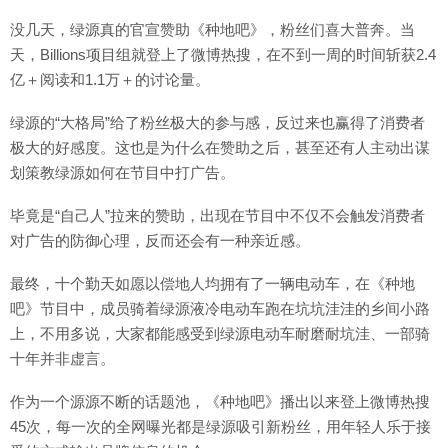
没几天，绿源真的官宣赞助《种地吧》，粉丝们喜大普奔。当
天，Billions项目组就登上了微博热搜，在不到一周的时间斩获2.4
亿＋阅读和1.1万＋的讨论量。
绿源的“大格局”给了粉丝极大的参与感，反过来也赢得了消费者
极大的好感度。这也是为什么在赞助之后，甚至还有人主动出谋
划策教绿源如何在节目中打广告。
毕竟是“自己人”拉来的赞助，出现在节目中不仅不会触发消费者
对广告的防御心理，反而还会有一种亲近感。
最终，十个勤天如愿以偿地人均拥有了一辆电动车，在《种地
吧》节目中，成员骑着绿源液冷电动车跑在坑坑洼洼的乡间小路
上，不用多说，大家都能感受到绿源电动车耐磨耐坑洼、一部骑
十年并非虚言。
作为一个源源不断的话题池，《种地吧》播出以来登上微博热搜
45次，每一次的全网曝光都是绿源吸引新粉丝，用年轻人乐于接