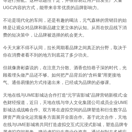
等进行搭配。这种话题性十足，并很容易让用户自发生产大量
UGC内容的方式，能带来非常优质的品牌影响力。
不论是现代化的车间，还是有趣的喝法，元气森林的营销目的始
终是让观众对品牌和新品建立更立体的认知。从而在饮品线下消
费的短决策中，让品牌被选择的机会更大。
今天大家不得不认同，拉长周期看品牌之间真正的分野，取决于
你在消费者看不到的地方到底花了多少功夫。
但就像唐彬森说的，在注意力分散、酒香也怕巷子深的时代，光
顾着埋头做产品还不够。如何把产品背后的“含科量”用更接地
气、通俗易懂的方式传递出来，已经成为品牌的必修课。
天地在线与UME影城达合作打造“元宇宙影城”品牌营销新模式:金
色财经报道，近日，天地在线与华人文化集团公司成员企业UME
影城达成战略合作。双方将在虚拟空间的品牌塑造和衍生数字品
牌资产商业化运营服务方面展开全面合作。基于此次合作，天地
在线与UME影城将共同打造虚拟交互式沉浸式影城，塑造品牌专
属虚拟空间形象，建设虚拟衍生商业化资产，通过创制在多维应