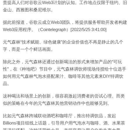
责提高人们对谷歌云Web3计划的认知。工作地点仅限于纽约、旧
金山、西雅图和桑尼维尔。
据此前报道，谷歌云成立Web3团队，将提供服务帮助开发者构建
Web3应用程序。（Cointelegraph）[2022/5/25 3:41:00]
元气森林“技术赋能、绿色健康”的企业价值也不再是静止的几个
字，而是一个个鲜活画面。
除此之外，元气森林还通过创新喝法的形式来增加产品的“可玩
性”，在《种地吧》节目中，元气森林调饮师现场传授给十位选手
如何用元气森林气泡水搭配果汁、咖啡等其他元素来DIY特调饮
品。
这种喝法和场景上的创新，很容易激起消费者的尝试心理。而类
似的策略在今年的元气森林其他营销动作中也能够见到。
比如元气森林跨城联动酒吧和咖啡厅，推出特调饮品，发起
Billions项目组线上话题，引导用户用气泡水与咖啡、酒、水果茶