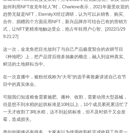
如何利用NFT攻克年轻人”时，Charlene表示，2021年最受欢迎的
趋势无疑是NFT，EternityX经过调研，认为可以从销售、购买、
合作、捐赠四个方面应用NFT，新兴品牌亦可结合已有的营销方
式，让NFT更精准地触达受众，抢占年轻用户心智。[2022/1/29
9:21:27]
这一次，金龙鱼把目光放到了与自己产品极度契合的农耕节目
《种地吧》上，把产品背后很多抽象的概念，融入到这种真实、
鲜活的土地耕耘当中。
在一次直播中，被粉丝戏称为“大哥”的选手蒋敦豪讲述自己在节
目中的真实体会。
可能我们知道粮食需要施肥、播种、收割，需要动用大型器械，
但是想不到水稻的起烘标准是10吨以上，10个成员累死累活忙了
一天才收割了3吨水稻，达不到起烘标准，但不及时烘干又会发
霉，造成损失。
类似的困难还有很多，大家本以为使用收割机完成收获工作是一