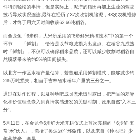
件特别轻松的事情，但是实际上，泥泞的稻田再加上生疏的驾驶
技巧导致状况连连,最终在经历了37次收割机陷泥，48次农机维修
后，才终于用六天时间收获62.66吨稻谷。
而金龙鱼「6步鲜」大米所采用的“6步鲜米精控技术”中的第一个
环节——「鲜割」，恰恰是以节粮减损为出发点。在稻谷九成熟
时「鲜割」，不仅可以确保稻米品质，还可以减少收割时稻谷自
然脱落带来的约5%的田间损失。
以北方一作区水稻产量估算，若普遍采用鲜割模式，能够减少约
235万吨损失，相当于吉林省水稻年产量的三分之一。
通过在耕作过程，以及种地吧成员煮米饭时露出，把产品的差异
化和价值理念嵌入到真情实感迸发的关键时刻，效果自然“入木三
分”。
5月11日，在金龙鱼6步鲜大米开耕仪式上首次亮相的「6步鲜·五
常“禾”伙人」，包括了奥运冠军邢傲伟，以及来自《种地吧》少
年蒋敦豪、李昊。