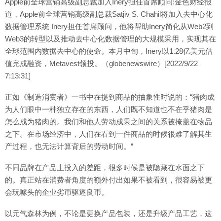
Apple前全球营销高级副总裁加入Inery担任首席顾问:金色财经报
道，Apple前全球营销高级副总裁Satjiv S. Chahil将加入去中心化
数据管理系统 Inery担任首席顾问，他将帮助Inery简化从Web2到
Web3的转型以及推动去中心化数据管理的大规模采用，实现其在
全球范围内数据去中心的使命。本月中旬，Inery以1.28亿美元估
值完成融资，Metavest领投。（globenewswire）[2022/9/22
7:13:31]
正如《制造消费者》一书中在提到商品的抽象性时说的：“猪肉成
为人们眼中一种独立存在的东西，人们既不知道也不在乎猪肉是
怎么成为猪肉的。我们和他人劳动成果之间的关系被掩盖在物品
之下。在市场经济中，人们在看到一件商品的时候很难了解其生
产过程，也无法计算背后的劳动时间。”
不同品牌在产品上投入的差距，很多时候是被隐藏在水面之下
的。真正站在消费者角度的额外付出如果不被看到，很容易被更
会玩噱头的企业劣币驱逐良币。
以元气森林为例，不论是更换产品包装，还是升级产品工艺，这