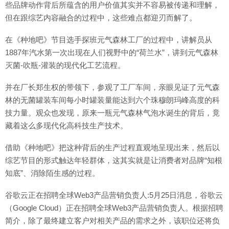
些品牌动作背后所蕴含的用户价值其实并不容易被传递和理解，
但在跟综艺内容融合的过程中，这些难点都迎刃而解了。
在《种地吧》节目选手探班元气森林工厂的过程中，讲解员从
1887年汽水第一次出现在人们视野中的“荷兰水”，讲到元气森林
灭菌-吹瓶-灌装的现代化工艺流程。
并在厂长郑生权的带领下，参观了工厂车间，亲眼见证了元气森
林的无菌罐装车间每小时罐装量能达到六个珠穆朗玛峰高度的科
技力量。观众也发现，原来一瓶元气森林气泡水诞生的背后，竟
藏着这么多现代化高科技生产技术。
借助《种地吧》把这种背后的生产过程直观地呈现出来，然后以
综艺节目的形式触达年轻群体，这其实就是让消费者对品牌“知根
知底”、消除陌生感的过程。
谷歌云正在招聘全球Web3产品营销负责人:5月25日消息，谷歌云
（Google Cloud）正在招聘全球Web3产品营销负责人。根据招聘
简介，除了最终建立客户对相关产品的需求之外，该职位还将负