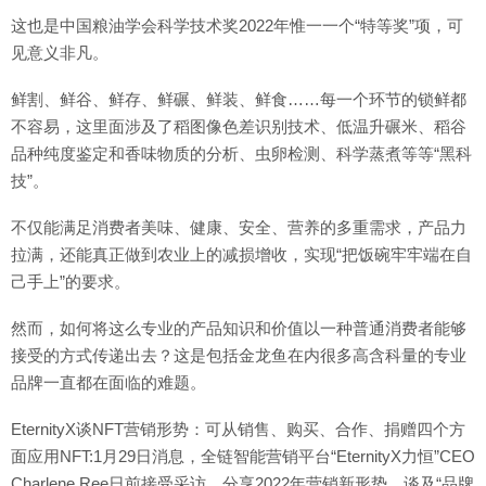
这也是中国粮油学会科学技术奖2022年惟一一个“特等奖”项，可
见意义非凡。
鲜割、鲜谷、鲜存、鲜碾、鲜装、鲜食……每一个环节的锁鲜都
不容易，这里面涉及了稻图像色差识别技术、低温升碾米、稻谷
品种纯度鉴定和香味物质的分析、虫卵检测、科学蒸煮等等“黑科
技”。
不仅能满足消费者美味、健康、安全、营养的多重需求，产品力
拉满，还能真正做到农业上的减损增收，实现“把饭碗牢牢端在自
己手上”的要求。
然而，如何将这么专业的产品知识和价值以一种普通消费者能够
接受的方式传递出去？这是包括金龙鱼在内很多高含科量的专业
品牌一直都在面临的难题。
EternityX谈NFT营销形势：可从销售、购买、合作、捐赠四个方
面应用NFT:1月29日消息，全链智能营销平台“EternityX力恒”CEO
Charlene Ree日前接受采访，分享2022年营销新形势。谈及“品牌