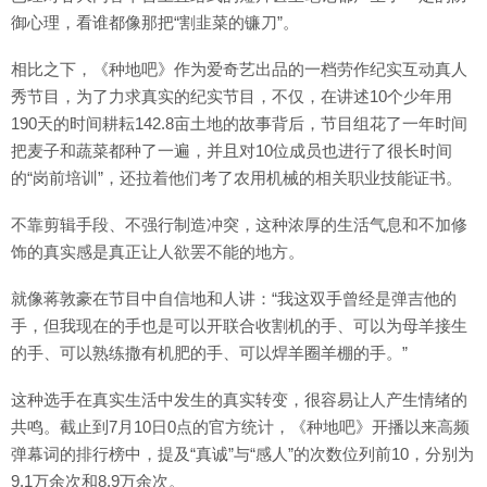
御心理，看谁都像那把“割韭菜的镰刀”。
相比之下，《种地吧》作为爱奇艺出品的一档劳作纪实互动真人
秀节目，为了力求真实的纪实节目，不仅，在讲述10个少年用
190天的时间耕耘142.8亩土地的故事背后，节目组花了一年时间
把麦子和蔬菜都种了一遍，并且对10位成员也进行了很长时间
的“岗前培训”，还拉着他们考了农用机械的相关职业技能证书。
不靠剪辑手段、不强行制造冲突，这种浓厚的生活气息和不加修
饰的真实感是真正让人欲罢不能的地方。
就像蒋敦豪在节目中自信地和人讲：“我这双手曾经是弹吉他的
手，但我现在的手也是可以开联合收割机的手、可以为母羊接生
的手、可以熟练撒有机肥的手、可以焊羊圈羊棚的手。”
这种选手在真实生活中发生的真实转变，很容易让人产生情绪的
共鸣。截止到7月10日0点的官方统计，《种地吧》开播以来高频
弹幕词的排行榜中，提及“真诚”与“感人”的次数位列前10，分别为
9.1万余次和8.9万余次。