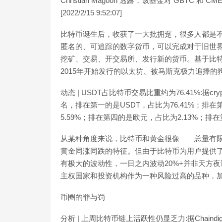
Christian Magoon 透露，该基金对 GBT
[2022/2/15 9:52:07]
比特币诞生后，收获了一大批拥趸，很多人都是
匿名的、可追踪的数字货币，可以完成对于旧世
挖矿、交易、开交易所、发行新的货币。基于比
2015年开始发行的以太坊、被马斯克极力追捧的
动态 | USDT占比特币交易比重约为76.41%:据
名，排在第一的是USDT，占比为76.41%；排
5.59%；排在第四的是欧元，占比为2.13%；排在第五的
从某种角度来说，比特币和黄金很像——总量有
黄金同涨同跌的特征。但由于比特币为用户提供
有极大的波动性，一日之内波动20%+并非天方
主权国家和投资机构作为一种风险过高的品种，
币圈的罪与罚
分析 | 上周比特币链上活跃性仍显乏力:据Chai