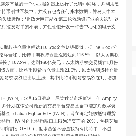
在芬兰赫尔辛基的一个小型服务器上运行了比特币网络，并利用硬
比特币创世区块中，并没有包含任何账本数据，神秘人中本
》的头版标题：“财政大臣正站在第二轮救助银行业的边缘”。这
后央行滥发货币的不满，并促使他开发一种去中心化的电子支
持仓量涨幅达116.5%:金色财经报道，据The Block分
标普涨，比特币期权持仓量涨幅达到116.5%，以太坊期权
长了107.8%，达到160亿美元；以太坊期权交易额在1月份
期货方面，比特币期货持仓量上涨21.3%，以太坊期货持仓量
太坊期货交易额也出现上涨，其中比特币期货交易额在1月增加
er ETF (IWIN)」:2月15日消息，尽管近期市场低迷，但 Amplify
具，并计划在该公司最新的交易平台交易基金中增加对数字资
ation Fighter ETF (IWIN)，旨在确定能够抵御通货
币。IWIN 的比特币敞口上限为净资产的 20%，包括芝加
比特币信托 (GBTC)，但该基金不会直接持有比特币，不过