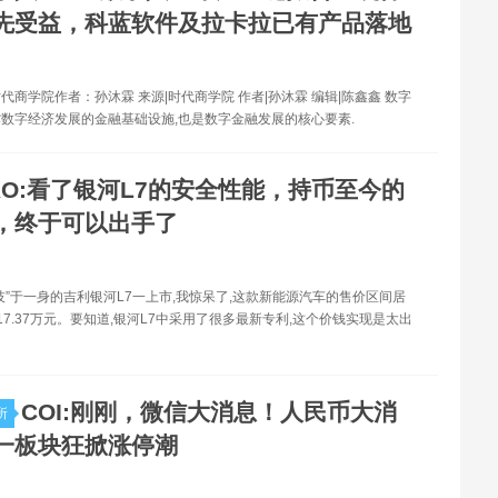
先受益，科蓝软件及拉卡拉已有产品落地
代商学院作者：孙沐霖 来源|时代商学院 作者|孙沐霖 编辑|陈鑫鑫 数字
数字经济发展的金融基础设施,也是数字金融发展的核心要素.
RO:看了银河L7的安全性能，持币至今的
，终于可以出手了
技”于一身的吉利银河L7一上市,我惊呆了,这款新能源汽车的售价区间居
—17.37万元。要知道,银河L7中采用了很多最新专利,这个价钱实现是太出
COI:刚刚，微信大消息！人民币大消
所
一板块狂掀涨停潮