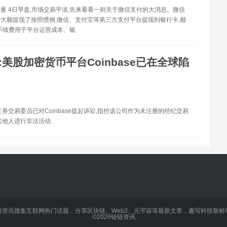
曼 4日早盘,市场交易平淡,先来看看一则关于微信支付的大消息。微信
大额提现了按照惯例,微信、支付宝等第三方支付平台提现到银行卡,都
%手续费用于平台运营成本、银.
I:美股加密货币平台Coinbase已在全球陷
证券交易委员已对Coinbase提起诉讼,指控该公司作为未注册的经纪交易
其他人进行非法活动.
链资讯搜集互联网热门话题，分享区块链、Web3、元宇宙等最新文章，趣写科技新鲜
©2026
链链资讯