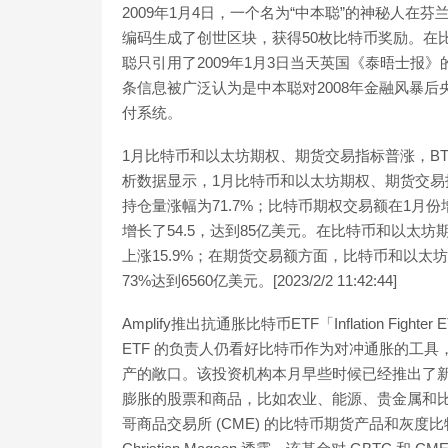
2009年1月4日，一个名为“中本聪”的神秘人
编码生成了创世区块，获得50枚比特币奖励。在
聪只引用了2009年1月3日当天英国《泰晤士报
条信息被广泛认为是中本聪对2008年金融风暴
付系统。
1月比特币和以太坊期权、期货交易指标普涨，BTC期权
析数据显示，1月比特币和以太坊期权、期货交易指
持仓量涨幅为71.7%；比特币期权交易额在1月份增
增长了54.5，达到85亿美元。在比特币和以太坊
上涨15.9%；在期货交易额方面，比特币和以
73%达到6560亿美元。[2023/2/2 11:42:44]
Amplify推出抗通胀比特币ETF「Inflation Fight
ETF 的负责人仍看好比特币作为对冲通胀的工
产的敞口。该投资机构本月早些时候已经推出了新基金 Infl
膨胀的股票和商品，比如农业、能源、贵金属和比特
哥商品交易所 (CME) 的比特币期货产品和灰度