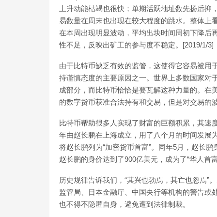
上升动能枯竭也很快；单期活跃地址数先扬后抑
易数量在周末也出现在较大程度的跳水。整体上
在本周出现明显波动，平均出块时间周初下降后
性不足，反映出矿工的参与度不稳定。[2019/1/3]
由于比特币缺乏有效的监管，这使得它容易被用
持谨慎态度的主要原因之一。世界上多数国家对
成部分，而比特币恰恰是要瓦解这种力量的。在美
的数字货币获准合法持有和交易，但是对交易的
比特币帮助很多人实现了财富的巨额积累，其速度
年由赵长鹏在上海成立，用了八个月的时间发展为
将赵长鹏列为“加密货币首富”。同年5月，赵长鹏身
赵长鹏的身价达到了900亿美元，成为了“华人首富
历史规律告诉我们，“其兴也勃焉，其亡也忽焉”。
监管局、日本金融厅、中国央行等机构的警告或
也不得不隐匿自身，避免遭到法律制裁。