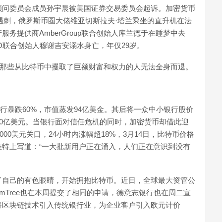
顾问委员会成员孙宇晨被美国证券交易委员会起诉。加密货币
金山街上遇刺，俄罗斯币圈大佬维亚切斯拉夫·塔兰乘坐的直升机在法
务提供商AmberGroup联合创始人库兰德于在睡梦中去
AO联合创始人穆谢吉安溺水身亡，年仅29岁。
让那些从比特币中攫取了巨额财富和权力的人无法全身而退。
银行暴跌60%，市值蒸发94亿美金。其后将一众中小银行股价
50亿美元。当银行面对信任危机的同时，加密货币却借此迎
000美元关口，24小时内涨幅超18%，3月14日，比特币价格
r在推特上写道：“一大批新用户正在涌入，人们正在意识到没有
了自己的有色眼睛，开始拥抱比特币。近日，全球最大资管公
omTree也在本周提交了相同的申请，德意志银行也在周二宣
将区块链技术引入传统银行业，为企业客户引入欧元计价