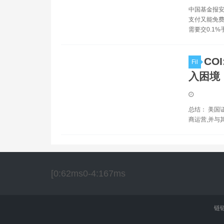
中国基金报安
支付又能免费
需要交0.1
CO
Fil
入困境
总结： 美国
商运营,并与
[0:62ms0-4:167ms
链