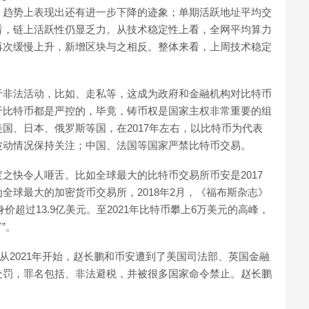
，趋势上表现出还有进一步下降的迹象；单期活跃地址平均交
看，链上活跃性仍显乏力。从技术稳定性上看，全网平均算力
再次缓慢上升，新增区块与之相反。整体来看，上周技术稳定
于非法活动，比如、走私等，这成为政府和金融机构对比特币
于比特币都是严控的，毕竟，铸币权是国家主权非常重要的组
国、日本、俄罗斯等国，在2017年左右，以比特币为代表
波动情况保持关注；中国、法国等国家严禁比特币交易。
之快令人咂舌。比如全球最大的比特币交易所币安是2017
全球最大的加密货币交易所，2018年2月，《福布斯杂志》
价超过13.9亿美元。至2021年比特币攀上6万美元的高峰，
”。
从2021年开始，赵长鹏和币安遭到了美国司法部、英国金融
处罚，罪名包括、非法避税，并被很多国家命令禁止。赵长鹏