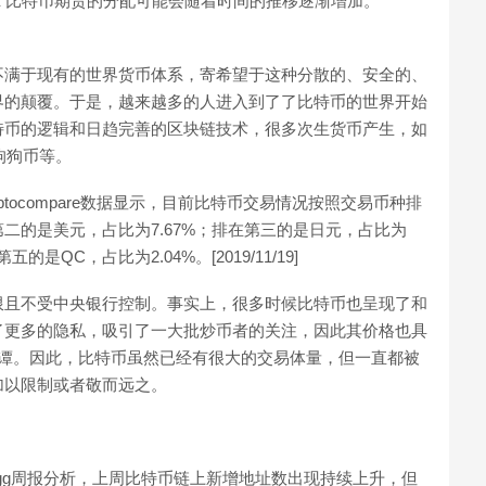
C 和 CME 比特币期货的分配可能会随着时间的推移逐渐增加。
不满于现有的世界货币体系，寄希望于这种分散的、安全的、
界的颠覆。于是，越来越多的人进入到了了比特币的世界开始
特币的逻辑和日趋完善的区块链技术，很多次生货币产生，如
狗狗币等。
cryptocompare数据显示，目前比特币交易情况按照交易币种排
在第二的是美元，占比为7.67%；排在第三的是日元，占比为
是QC，占比为2.04%。[2019/11/19]
限且不受中央银行控制。事实上，很多时候比特币也呈现了和
了更多的隐私，吸引了一大批炒币者的关注，因此其价格也具
夜谭。因此，比特币虽然已经有很大的交易体量，但一直都被
加以限制或者敬而远之。
ndigg周报分析，上周比特币链上新增地址数出现持续上升，但