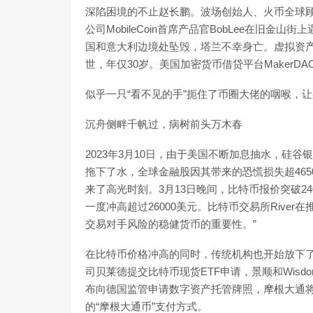
深陷困境的不止赵长鹏。波场创始人、火币全球
公司MobileCoin首席产品官BobLee在旧
国和意大利边境处坠毁，塔兰不幸身亡。虚拟资产服
世，年仅30岁。美国加密货币借贷平台MakerD
似乎一只“看不见的手”扼住了币圈大佬的咽喉，
沉舟侧畔千帆过，病树前头万木春
2023年3月10日，由于美国不断加息抽水，硅谷
拖下了水，全球金融股因其带来的恐慌损失超46
来了高光时刻。3月13日晚间，比特币报价突破24
一度冲高超过26000美元。比特币交易所Rive
交易对手风险的稳健货币的重要性。”
在比特币价格冲高的同时，传统机构也开始放下
司贝莱德提交比特币现货ETF申请，景顺和Wisd
布向德国监管申请数字资产托管牌照，摩根大通
的“摩根大通币”支付方式。