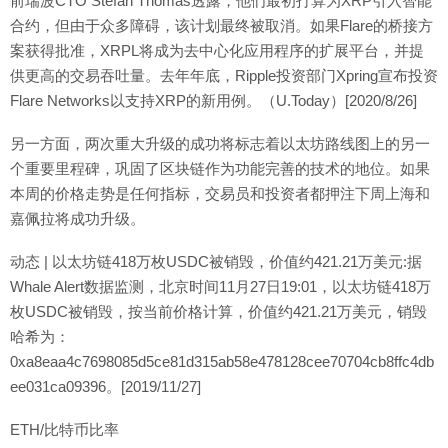
前瑞波CTO Stefan Thomas透露，他们最初打算为XRP引入智能
合约，但由于众多障碍，该计划最终被取消。如果Flare的桥接方
案获得批准，XRPL将成为去中心化应用程序的扩展平台，并提
供更高的交易吞吐量。去年年底，Ripple投资部门Xpring宣布投资
Flare Networks以支持XRP的新用例。（U.Today）[2020/8/26]
另一方面，两次重大升级的成功将标志着以太坊路线图上的另一
个重要里程碑，巩固了区块链作为功能完善的技术的地位。如果
本周的价格走势是任何指标，交易员和投资者都押注下周上海和
嘉佩拉将成功升级。
动态 | 以太坊链418万枚USDC被销毁，价值约421.21万美元:据
Whale Alert数据监测，北京时间11月27日19:01，以太坊链418万
枚USDC被销毁，按当前价格计算，价值约421.21万美元，销毁
哈希为：
0xa8eaa4c7698085d5ce81d315ab58e478128cee70704cb8ffc4db
ee031ca09396。[2019/11/27]
ETH/比特币比率