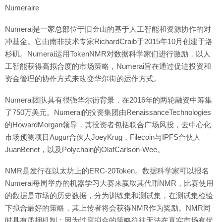
Numeraire
Numerai是一家总部位于旧金山的基于人工智能和资源协作的对
冲基金。它由南非技术专家RichardCraib于2015年10月创建于洛
杉矶。Numerai运用TokenNMR对数据科学家们进行激励，以人
工智能获得高拟合度的市场策略，Numerai旨在通过促进投资和
资金管理的协作方式来改变华尔街的运作方式。
Numerai团队具有很强华尔街背景，在2016年的两轮融资中筹集
了750万美元。Numerai的投资集团由RenaissanceTechnologies
的HowardMorgan领导，其投资者包括联合广场风投，去中心化
市场预测项目Augur合伙人JoeyKrug，Filecoin与IPFS合伙人
JuanBenet，以及Polychain的OlafCarlson-Wee。
NMR是发行在以太坊上的ERC-20Token。数据科学家可以报名
Numerai每周举办的机器学习大赛来赢取其代币NMR，比赛使用
的数据是市场的历史数据，分为训练集和测试集，在测试集检验
下拟合最好的策略，其上传者将会获得NMR作为奖励。NMR同
时具有质押机制：因为过度拟合的策略往往无法在真实市场有优