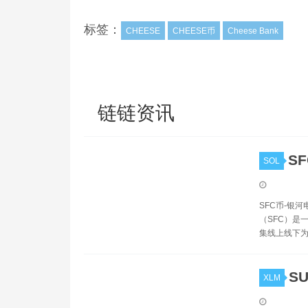
标签：
CHEESE
CHEESE币
Cheese Bank
链链资讯
S
SOL
SFC币-银
（SFC）是
集线上线下
S
XLM