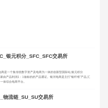
FC_银元积分_SFC_SFC交易所
河电商是一个集传统数字资产及电商为一体的创新型国际站,银元积分
一家由产品利润1：1做标的的产品通证。银河电商是主打“银纤维”产品,汇
为一体综合电商平台。
U_物流链_SU_SU交易所