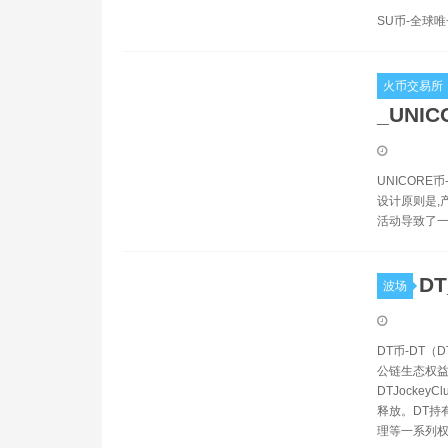
SU币-全球
火币交易所
_UNI
UNICORE
设计原则是,
活动导致了
DT
波场
DT币-DT（
公链生态权益
DTJocke
释放。DT持
理等一系列权