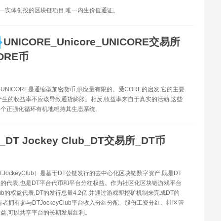
唯一实体创投的区块链项目,唯一内生价值通证。
UNICORE_Unicore_UNICORE交易所
CORE币
币-UNICORE是通缩型加密货币,供应量有限的。受CORE的启发,它的主要
产生的收益率不应该导致通货膨胀。相反,收益率来自于真实的活动,这些
一个正强化循环有机地维持其生态系统。
_DT Jockey Club_DT交易所_DT币
DTJockeyClub）是基于DT公链发行的去中心化区块链数字资产,既是DT
的代表,也是DT平台代币和平台分红权益。作为社区化区块链游戏平台
yClub的权益代表,DT的发行总量4.2亿,并通过游戏即挖矿机制来完成DT的
有者拥有参与DTJockeyClub平台收入分红分配、股份工资分红、社区管
益,可以共享平台的长期发展红利。