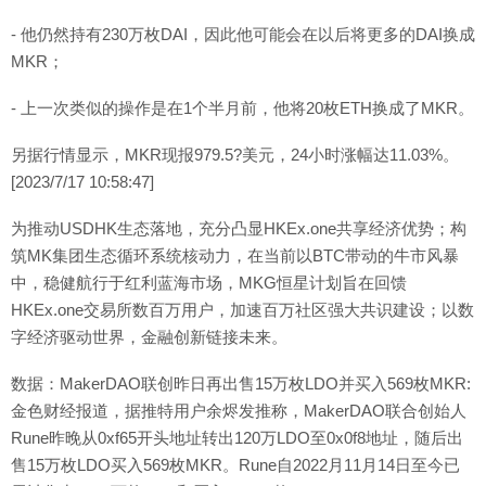
- 他仍然持有230万枚DAI，因此他可能会在以后将更多的DAI换成
MKR；
- 上一次类似的操作是在1个半月前，他将20枚ETH换成了MKR。
另据行情显示，MKR现报979.5?美元，24小时涨幅达11.03%。
[2023/7/17 10:58:47]
为推动USDHK生态落地，充分凸显HKEx.one共享经济优势；构
筑MK集团生态循环系统核动力，在当前以BTC带动的牛市风暴
中，稳健航行于红利蓝海市场，MKG恒星计划旨在回馈
HKEx.one交易所数百万用户，加速百万社区强大共识建设；以数
字经济驱动世界，金融创新链接未来。
数据：MakerDAO联创昨日再出售15万枚LDO并买入569枚MKR:
金色财经报道，据推特用户余烬发推称，MakerDAO联合创始人
Rune昨晚从0xf65开头地址转出120万LDO至0x0f8地址，随后出
售15万枚LDO买入569枚MKR。Rune自2022月11月14日至今已