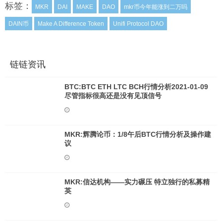
标签：
MKR
DAI
MAKE
DAO
mkr币今年能涨到二万吗
DAIN币
Make A Difference Token
Unifi Protocol DAO
链链资讯
BTC:BTC ETH LTC BCH行情分析2021-01-09
尽管指标很高还是没有见顶信号
MKR:辉腾论币：1/8午后BTC行情分析及操作建
议
MKR:信达机构——实力碾压 特立独行的私募精
英