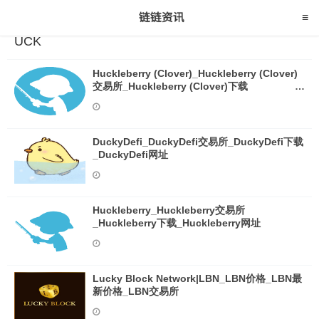
UCK
Huckleberry (Clover)_Huckleberry (Clover)
交易所_Huckleberry (Clover)下载
_Huckleberry (Clover)网址
DuckyDefi_DuckyDefi交易所_DuckyDefi下载
_DuckyDefi网址
Huckleberry_Huckleberry交易所
_Huckleberry下载_Huckleberry网址
Lucky Block Network|LBN_LBN价格_LBN最
新价格_LBN交易所