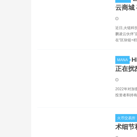
云商城
近日,火链科
鹏凌云伙伴”
在“区块链+
H
MANA
正在扰
2022年对加
投资者和持有
火币交易所
术细节