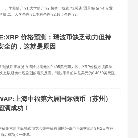
一、学校简介 ?1.大学简介 ?2.荣誉与成就 ?3.校训/愿景/使命 ?4.专业
学费 二、入学条件 ?1.本科条件 ?2.硕士条件 ?3.
CE:XRP 价格预测：瑞波币缺乏动力但持
安全的，这就是原因
s项目组 瑞波币正在努力清除兑美元的0.405美元阻力区。XRP价格必须保持
美元以上,以避免出现剧烈的看跌反应。瑞波币目前从兑美元的0.4050美元阻
WAP:上海中福第六届国际钱币（苏州）
圆满成功！
上海中福第六届国际钱币博览会暨中福首届国际钱币宾馆交流会9月2日在苏
酒店成功拉开帷幕.