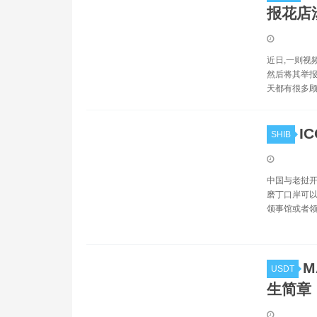
报花店
近日,一则视
然后将其举报
天都有很多顾
I
SHIB
中国与老挝开
磨丁口岸可以
领事馆或者领
M
USDT
生简章（