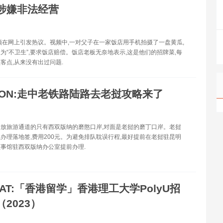
涉嫌非法经营
频在网上引发热议。视频中,一对父子在一家饭店用手机拍摄了一盘黄瓜,
为“不卫生”,要求饭店赔偿。饭店老板无奈地表示,这是他们的招牌菜,每
客点,从来没有出过问题.
CON:走中老铁路陆路去老挝攻略来了
放旅游通道的只有西双版纳的磨憨口岸,对面是老挝的磨丁口岸。老挝
办理落地签,费用200元。为避免排队耽误行程,最好提前在老挝驻昆明
事馆驻西双版纳办公室提前办理.
AT:「香港留学」香港理工大学PolyU招
2023）