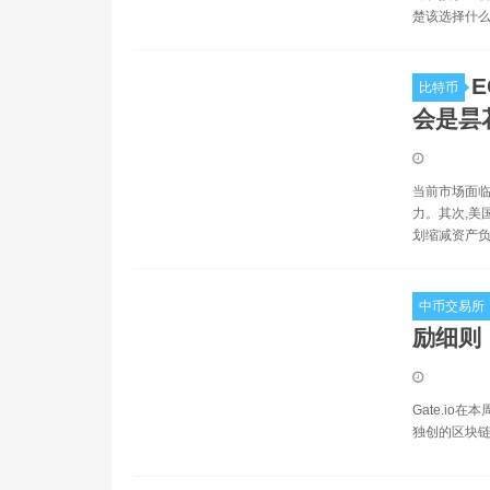
楚该选择什么
E
比特币
会是昙
当前市场面临
力。其次,美
划缩减资产负
中币交易所
励细则
Gate.i
独创的区块链