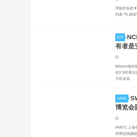
导航栏在此▼ 
列表 ?5.就读
N
ICP
有者是
Billion
在0.380
力区走低.
S
AAVE
博览会
PART1 
州维也纳国际