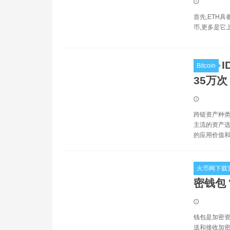
首先,ETH
币,更多是它上面
Bitcoin
35万
跨链资产种类
主流的资产选
的应用价值和
火币网下载官
密钱包
钱包是加密资
送和接收加密