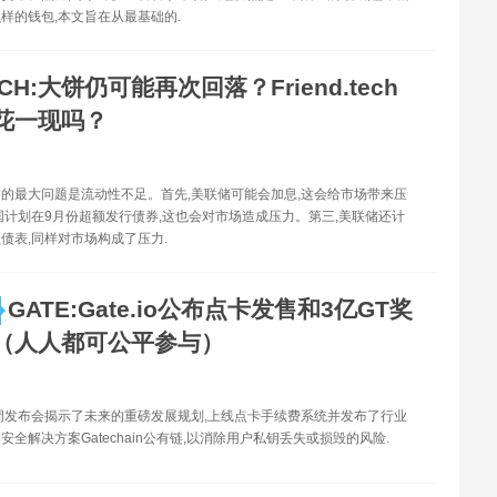
样的钱包,本文旨在从最基础的.
CH:大饼仍可能再次回落？Friend.tech
花一现吗？
的最大问题是流动性不足。首先,美联储可能会加息,这会给市场带来压
国计划在9月份超额发行债券,这也会对市场造成压力。第三,美联储还计
债表,同样对市场构成了压力.
GATE:Gate.io公布点卡发售和3亿GT奖
（人人都可公平参与）
o在本周发布会揭示了未来的重磅发展规划,上线点卡手续费系统并发布了行业
安全解决方案Gatechain公有链,以消除用户私钥丢失或损毁的风险.