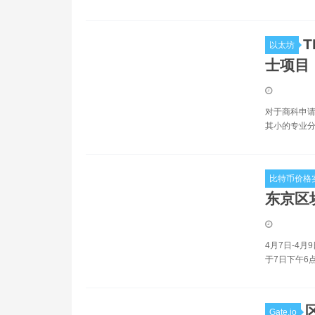
以太坊
士项目
对于商科申请
其小的专业分
比特币价格
东京区
4月7日-4
于7日下午6
Gate.io