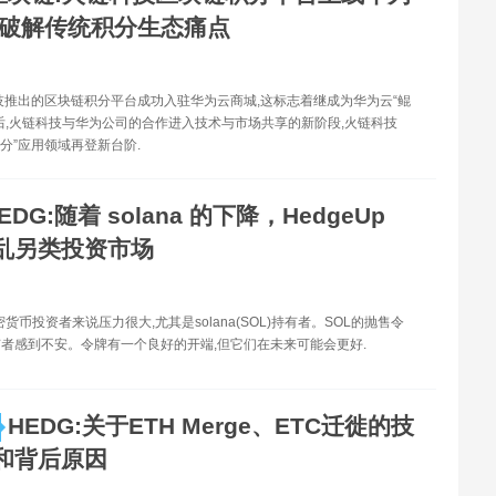
 破解传统积分生态痛点
技推出的区块链积分平台成功入驻华为云商城,这标志着继成为华为云“鲲
后,火链科技与华为公司的合作进入技术与市场共享的新阶段,火链科技
积分”应用领域再登新台阶.
EDG:随着 solana 的下降，HedgeUp
乱另类投资市场
密货币投资者来说压力很大,尤其是solana(SOL)持有者。SOL的抛售令
者感到不安。令牌有一个良好的开端,但它们在未来可能会更好.
HEDG:关于ETH Merge、ETC迁徙的技
和背后原因