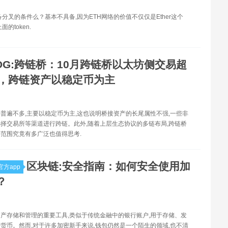
具备分叉的条件么？基本不具备,因为ETH网络的价值不仅仅是Ether这个
的token.
IDG:跨链桥：10月跨链桥以太坊侧交易超
次，跨链资产以稳定币为主
普遍不多,主要以稳定币为主,这也说明桥接资产的长尾属性不强,一些非
择交易所等渠道进行跨链。此外,随着上层生态协议的多链布局,跨链桥
范围究竟有多广泛也值得思考.
区块链:安全指南：如何安全使用加
方app
？
产存储和管理的重要工具,类似于传统金融中的银行账户,用于存储、发
货币。然而,对于许多加密新手来说,钱包仍然是一个陌生的领域,也不清