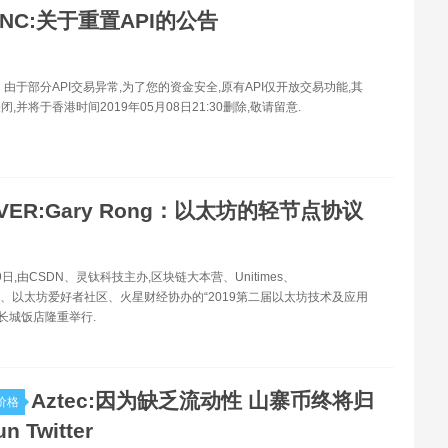
ANC:关于重置API的公告
 由于部分API交易异常,为了您的资金安全,原有API仅开放交易功能,其
,并将于香港时间2019年05月08日21:30删除,敬请留意.
VER:Gary Rong：以太坊的轻节点协议
29日,由CSDN、灵钛科技主办,区块链大本营、Unitimes、
NET、以太坊爱好者社区、火星财经协办的“2019第二届以太坊技术及应用
·长城饭店隆重举行.
Aztec:因为缺乏流动性 山寨币终将归
价格
un Twitter