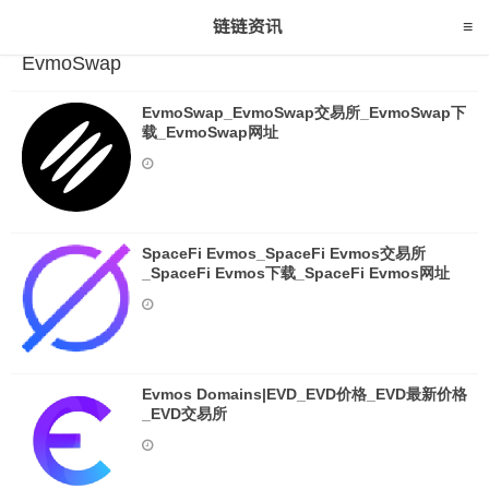
EvmoSwap
EvmoSwap_EvmoSwap交易所_EvmoSwap下
载_EvmoSwap网址
SpaceFi Evmos_SpaceFi Evmos交易所
_SpaceFi Evmos下载_SpaceFi Evmos网址
Evmos Domains|EVD_EVD价格_EVD最新价格
_EVD交易所